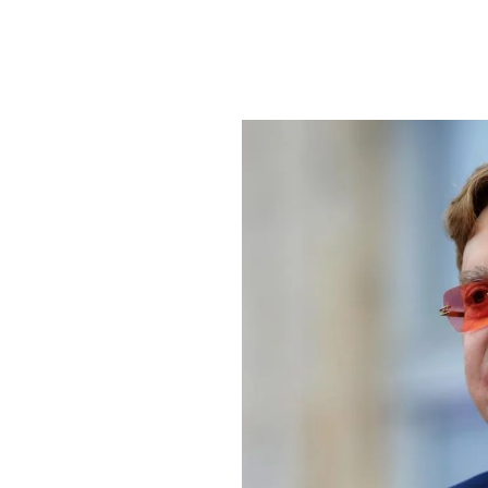
PLAYLIST
NEWS
FOTO
CONCORSI
EVENTI
VIDEO
TV
PRINCIPATO