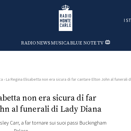
Radio Monte Carlo
I S
RADIO
NEWS
MUSICA
BLUE NOTE
TV
ca
›
La Regina Elisabetta non era sicura di far cantare Elton John al funerali d
abetta non era sicura di far
hn al funerali di Lady Diana
sley Carr, a far tornare sui suoi passi Buckingham