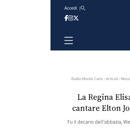
Vai al contenuto
Accedi
Radio Monte Carlo
›
Articoli
›
Musi
HOME
La Regina Elis
RADIO
cantare Elton Jo
WEB
RADIO
Fu il decano dell’abbazia, We