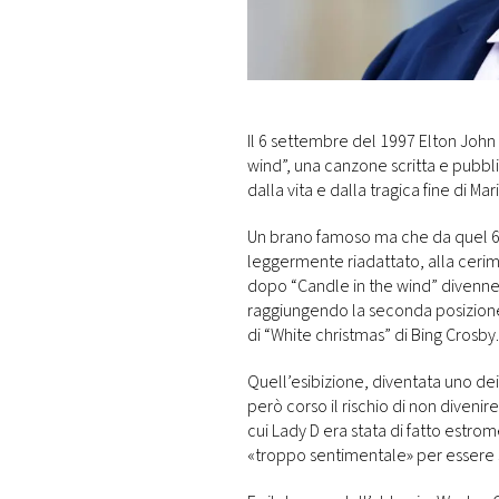
DI
MONACO
RMC
CONSIGLIA
Il 6 settembre del 1997 Elton John 
wind”, una canzone scritta e pubbli
dalla vita e dalla tragica fine di Ma
Un brano famoso ma che da quel 6
leggermente riadattato, alla cerim
dopo “Candle in the wind” divenne i
raggiungendo la seconda posizione 
di “White christmas” di Bing Crosby.
Quell’esibizione, diventata uno dei
però corso il rischio di non divenir
cui Lady D era stata di fatto estr
«troppo sentimentale» per essere s