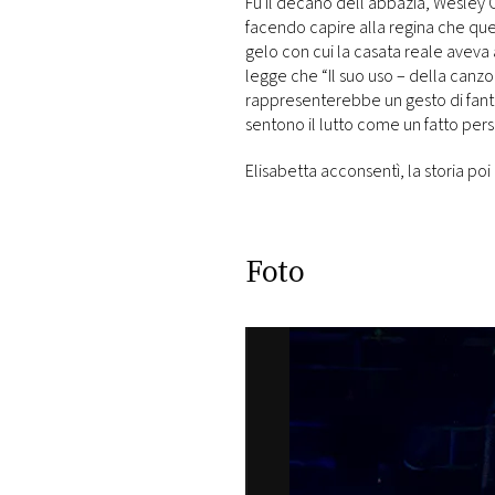
Fu il decano dell’abbazia, Wesley C
facendo capire alla regina che qu
gelo con cui la casata reale aveva a
legge che “Il suo uso – della canzo
rappresenterebbe un gesto di fanta
sentono il lutto come un fatto pers
Elisabetta acconsentì, la storia poi
Foto