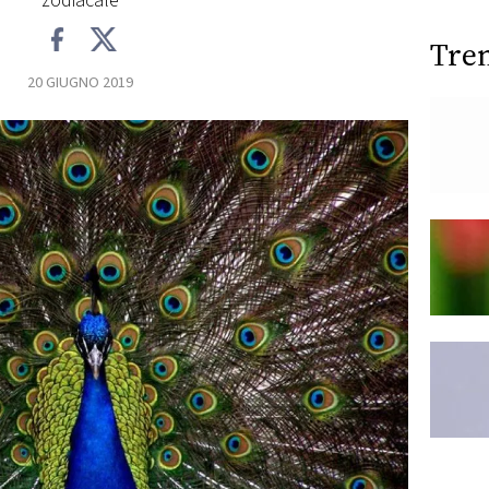
zodiacale
Tre
20 GIUGNO 2019