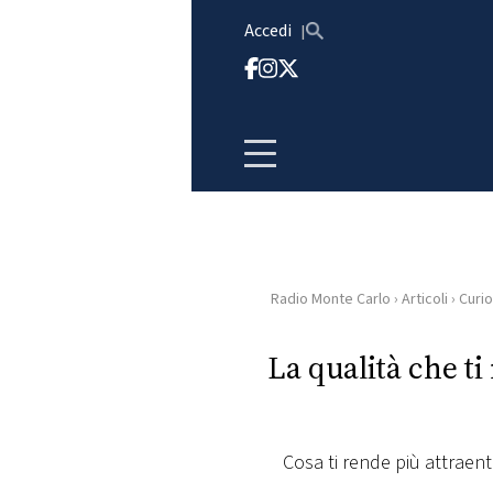
Vai al contenuto
Accedi
Radio Monte Carlo
›
Articoli
›
Curio
HOME
La qualità che t
RADIO
WEB
RADIO
Cosa ti rende più attraente