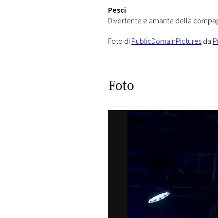
Pesci
Divertente e amante della compagnia
Foto di
PublicDomainPictures
da
P
Foto