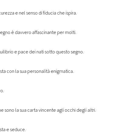
curezza e nel senso di fiducia che ispira.
 segno è davvero affascinante per molti.
uilibrio e pace dei nati sotto questo segno.
sta con la sua personalità enigmatica.
vo.
 sono la sua carta vincente agli occhi degli altri.
ista e seduce.