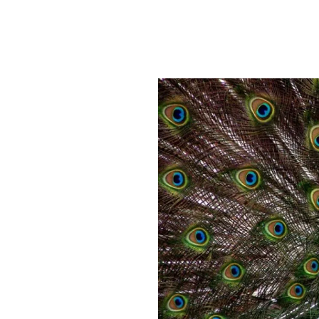
PLAYLIST
NEWS
FOTO
CONCORSI
EVENTI
VIDEO
TV
PRINCIPATO