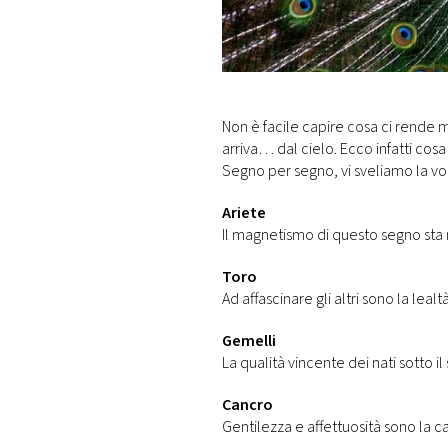
DI
MONACO
RMC
CONSIGLIA
Non è facile capire cosa ci rend
arriva… dal cielo. Ecco infatti cosa 
Segno per segno, vi sveliamo la vo
Ariete
Il magnetismo di questo segno sta 
Toro
Ad affascinare gli altri sono la leal
Gemelli
La qualità vincente dei nati sotto il
Cancro
Gentilezza e affettuosità sono la c