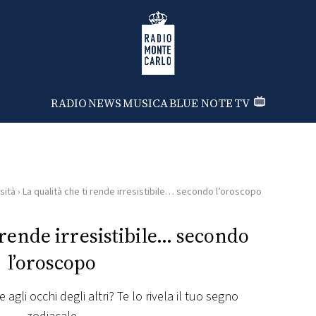
Radio Monte Carlo
RADIO
NEWS
MUSICA
BLUE NOTE
TV
sità
›
La qualità che ti rende irresistibile… secondo l’oroscopo
i rende irresistibile… secondo
l’oroscopo
 agli occhi degli altri? Te lo rivela il tuo segno