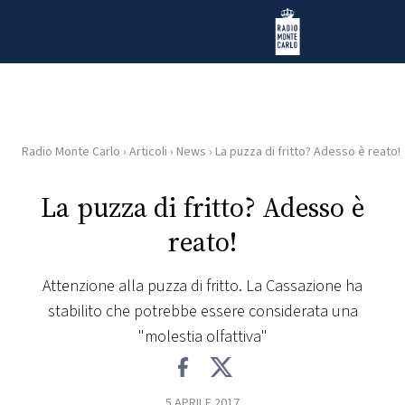
Vai al contenuto
Radio Monte Carlo
Radio Monte Carlo
›
Articoli
›
News
›
La puzza di fritto? Adesso è reato!
HOME
La puzza di fritto? Adesso è
RADIO
reato!
WEB
RADIO
Attenzione alla puzza di fritto. La Cassazione ha
stabilito che potrebbe essere considerata una
PLAYLIST
"molestia olfattiva"
NEWS
5 APRILE 2017