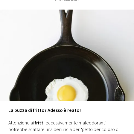
FOTO
CONCORSI
EVENTI
VIDEO
TV
PRINCIPATO
DI
La puzza di fritto? Adesso è reato!
MONACO
Attenzione ai
fritti
eccessivamente maleodoranti:
RMC
potrebbe scattare una denuncia per “getto pericoloso di