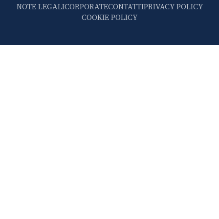
NOTE LEGALI
CORPORATE
CONTATTI
PRIVACY POLICY
COOKIE POLICY