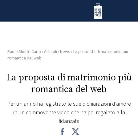
Vai al contenuto
Radio Monte Carlo
Radio Monte Carlo
›
Articoli
›
News
›
La proposta di matrimonio più
HOME
romantica del web
RADIO
La proposta di matrimonio più
romantica del web
WEB
RADIO
Per un anno ha registrato le sue dichiarazioni d’amore
in un commovente video che ha poi regalato alla
PLAYLIST
fidanzata
NEWS