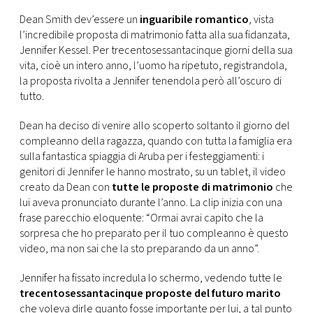
CONSIGLIA
Dean Smith dev’essere un
inguaribile romantico
, vista
l’incredibile proposta di matrimonio fatta alla sua fidanzata,
Jennifer Kessel. Per trecentosessantacinque giorni della sua
vita, cioè un intero anno, l’uomo ha ripetuto, registrandola,
la proposta rivolta a Jennifer tenendola però all’oscuro di
tutto.
Dean ha deciso di venire allo scoperto soltanto il giorno del
compleanno della ragazza, quando con tutta la famiglia era
sulla fantastica spiaggia di Aruba per i festeggiamenti: i
genitori di Jennifer le hanno mostrato, su un tablet, il video
creato da Dean con
tutte le proposte di matrimonio
che
lui aveva pronunciato durante l’anno. La clip inizia con una
frase parecchio eloquente: “Ormai avrai capito che la
sorpresa che ho preparato per il tuo compleanno è questo
video, ma non sai che la sto preparando da un anno”.
Jennifer ha fissato incredula lo schermo, vedendo tutte le
trecentosessantacinque proposte del futuro marito
che voleva dirle quanto fosse importante per lui, a tal punto