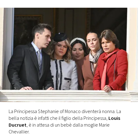
FOTO
CONCORSI
EVENTI
VIDEO
TV
PRINCIPATO
DI
La Principessa Stephanie of Monaco diventerà nonna. La
MONACO
bella notizia è infatti che il figlio della Principessa,
Louis
Ducruet
, è in attesa di un bebè dalla moglie Marie
Chevallier.
RMC