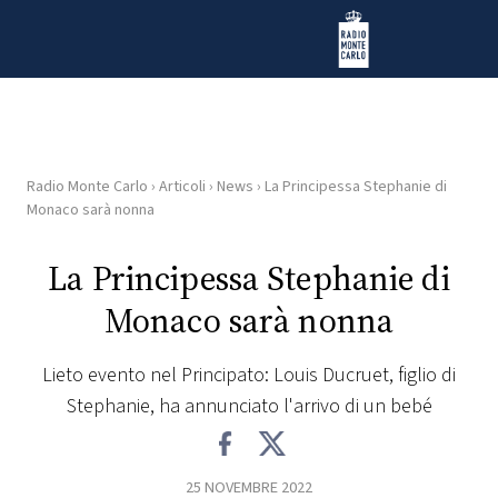
Vai al contenuto
Radio Monte Carlo
Radio Monte Carlo
›
Articoli
›
News
›
La Principessa Stephanie di
HOME
Monaco sarà nonna
RADIO
La Principessa Stephanie di
Monaco sarà nonna
WEB
RADIO
Lieto evento nel Principato: Louis Ducruet, figlio di
Stephanie, ha annunciato l'arrivo di un bebé
PLAYLIST
NEWS
25 NOVEMBRE 2022