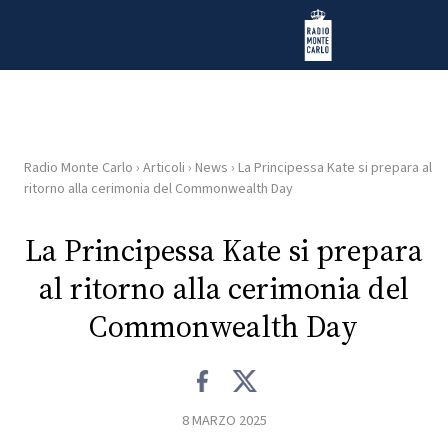
Vai al contenuto
Radio Monte Carlo
Radio Monte Carlo
›
Articoli
›
News
›
La Principessa Kate si prepara al
HOME
ritorno alla cerimonia del Commonwealth Day
RADIO
La Principessa Kate si prepara
al ritorno alla cerimonia del
WEB
RADIO
Commonwealth Day
PLAYLIST
8 MARZO 2025
NEWS