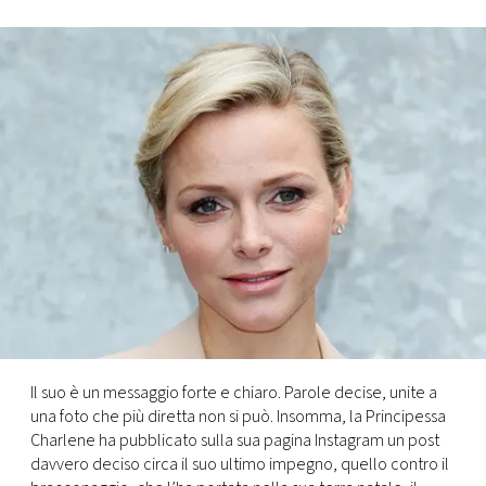
FOTO
CONCORSI
EVENTI
VIDEO
TV
PRINCIPATO
DI
Il suo è un messaggio forte e chiaro. Parole decise, unite a
MONACO
una foto che più diretta non si può. Insomma, la Principessa
Charlene ha pubblicato sulla sua pagina Instagram un post
davvero deciso circa il suo ultimo impegno, quello contro il
RMC