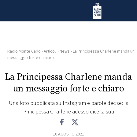
Vai al contenuto
Radio Monte Carlo
Radio Monte Carlo
›
Articoli
›
News
›
La Principessa Charlene manda un
HOME
messaggio forte e chiaro
RADIO
La Principessa Charlene manda
un messaggio forte e chiaro
WEB
RADIO
Una foto pubblicata su Instagram e parole decise: la
Principessa Charlene adesso dice la sua
PLAYLIST
NEWS
10 AGOSTO 2021