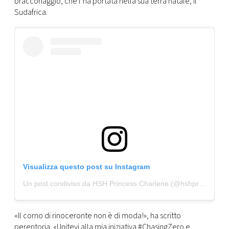
bracconaggio, che l’ha portata nella sua terra natale, il
CONSIGLIA
Sudafrica.
Visualizza questo post su Instagram
Un post condiviso da HSH Princess Charlene (@hshprincesscharlene)
«Il corno di rinoceronte non è di moda!», ha scritto
perentoria. «Unitevi alla mia iniziativa #ChasingZero e