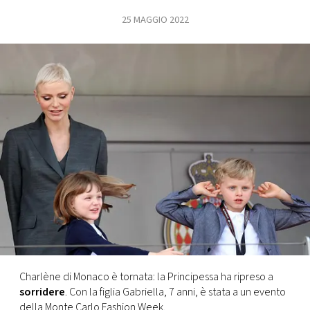
25 MAGGIO 2022
FOTO
CONCORSI
EVENTI
VIDEO
TV
PRINCIPATO
DI
MONACO
Charlène di Monaco è tornata: la Principessa ha ripreso a
sorridere
. Con la figlia Gabriella, 7 anni, è stata a un evento
RMC
della Monte Carlo Fashion Week.