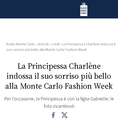
Vai al contenuto
Radio Monte Carlo
Radio Monte Carlo
›
Articoli
›
I reali
›
La Principessa Charlène indossa il
HOME
suo sorriso più bello alla Monte Carlo Fashion Week
RADIO
La Principessa Charlène
indossa il suo sorriso più bello
WEB
RADIO
alla Monte Carlo Fashion Week
PLAYLIST
Per l'occasione, la Principessa è con la figlia Gabrielle: le
foto incantevoli
NEWS