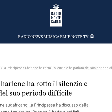
Radio Monte Carlo
RADIO
NEWS
MUSICA
BLUE NOTE
TV
i
›
La Principessa Charlene ha rotto il silenzio e ha parlato del suo periodo dif
harlene ha rotto il silenzio e
del suo periodo difficile
ine sudafricano, la Principessa ha discusso della