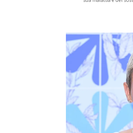
sua malattia e del sost
PLAYLIST
NEWS
FOTO
CONCORSI
EVENTI
VIDEO
TV
PRINCIPATO