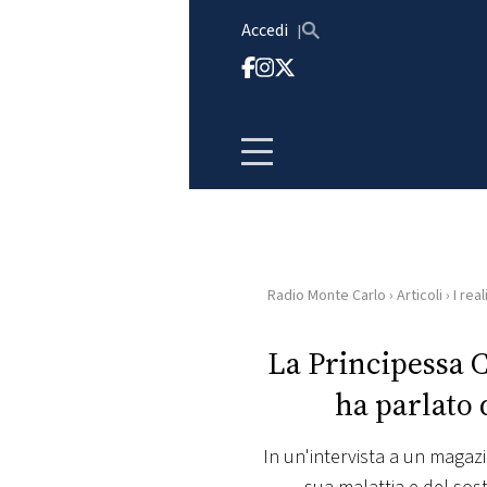
Vai al contenuto
Accedi
Radio Monte Carlo
›
Articoli
›
I real
HOME
La Principessa C
RADIO
ha parlato 
WEB
RADIO
In un'intervista a un magaz