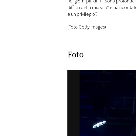
nei giorni più duri: “Sono profon
difficili della mia vita” e ha ricord
e un privilegio”.
(Foto Getty Images)
Foto