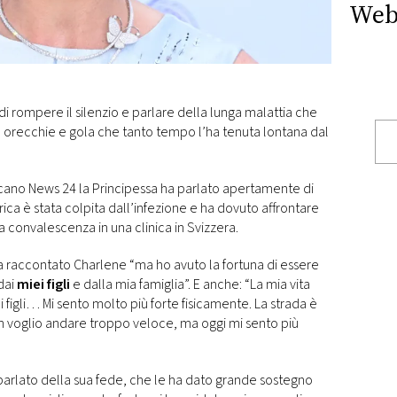
Web
i rompere il silenzio e parlare della lunga malattia che
o, orecchie e gola che tanto tempo l’ha tenuta lontana dal
ricano News 24 la Principessa ha parlato apertamente di
frica è stata colpita dall’infezione e ha dovuto affrontare
a convalescenza in una clinica in Svizzera.
ha raccontato Charlene “ma ho avuto la fortuna di essere
dai
miei figli
e dalla mia famiglia”. E anche: “La mia vita
i figli… Mi sento molto più forte fisicamente. La strada è
Non voglio andare troppo veloce, ma oggi mi sento più
parlato della sua fede, che le ha dato grande sostegno