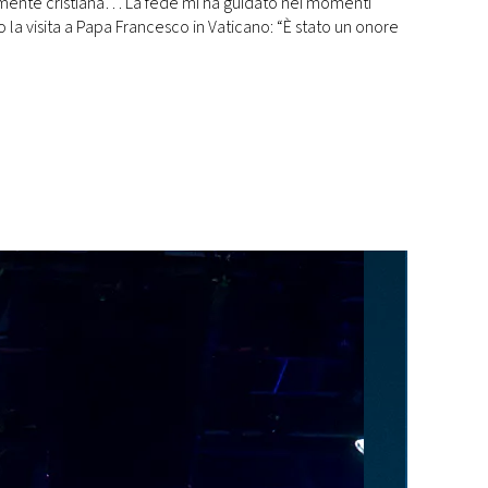
damente cristiana… La fede mi ha guidato nei momenti
ato la visita a Papa Francesco in Vaticano: “È stato un onore