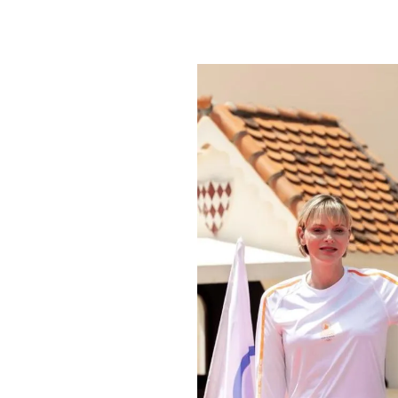
PLAYLIST
NEWS
FOTO
CONCORSI
EVENTI
VIDEO
TV
PRINCIPATO