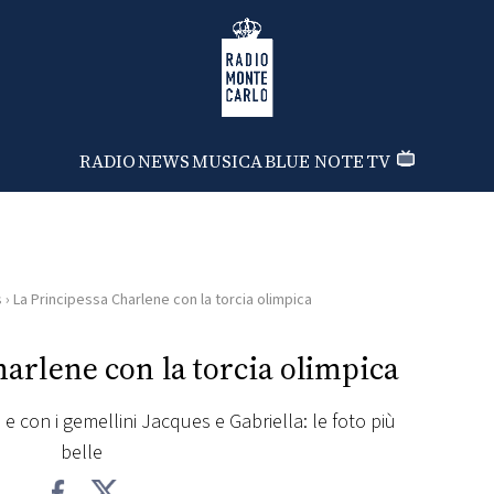
Radio Monte Carlo
RADIO
NEWS
MUSICA
BLUE NOTE
TV
s
›
La Principessa Charlene con la torcia olimpica
arlene con la torcia olimpica
 e con i gemellini Jacques e Gabriella: le foto più
belle