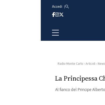
Vai al contenuto
Accedi
Radio Monte Carlo
›
Articoli
›
New
HOME
La Principessa Ch
RADIO
Al fianco del Principe Alberto
WEB
RADIO