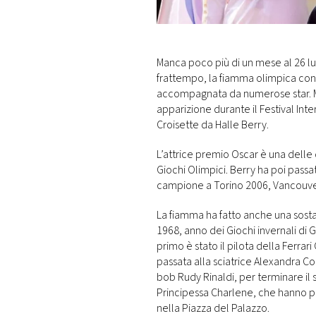
DI
MONACO
RMC
Manca poco più di un mese al 26 lugl
CONSIGLIA
frattempo, la fiamma olimpica conti
accompagnata da numerose star. Mar
apparizione durante il Festival Int
Croisette da Halle Berry.
L’attrice premio Oscar è una delle 
Giochi Olimpici. Berry ha poi passa
campione a Torino 2006, Vancouv
La fiamma ha fatto anche una sost
1968, anno dei Giochi invernali di Gr
primo è stato il pilota della Ferrari
passata alla sciatrice Alexandra Cole
bob Rudy Rinaldi, per terminare il 
Principessa Charlene, che hanno po
nella Piazza del Palazzo.