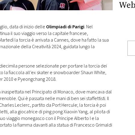
Web
io, data di inizio delle
Olimpiadi di Parigi
. Nel
nua il suo viaggio verso la capitale francese,
tedì la torcia è arrivata a Cannes, dove ha fatto la sua
ernazionale della Creatività 2024, guidata lungo la
diecimila persone selezionate per portare la torcia dei
to la fiaccola all’ex skater e snowboarder Shaun White,
er 2010 e Pyeongchang 2018.
a inaspettata nel Principato di Monaco, dove mancava dal
enoble. Qui è passata nelle mani di ben sei staffettisti. Il
 Charles Leclerc, partito da Port Hercule; la torcia è poi
tti, alla giocatrice di ping pong Xiaoxin Yang, al pilota di
suo viaggio monegasco con il Principe Alberto I e la
rtato la fiamma davanti alla statua di Francesco Grimaldi