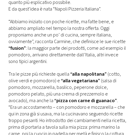
quanto più esplicativo possibile.
E da quest’idea è nata “Napoli Pizzeria Italiana”.
“Abbiamo iniziato con poche ricette, ma fatte bene, e
abbiamo ampliato nel tempo la nostra offerta. Oggi
proponiamo anche un po’ di cucina, sempre italiana,
ovviamente”, racconta Carmine, che definisce le sue ricette
“fusion”
: la maggior parte dei prodotti, come ad esempio il
pomodoro, arrivano direttamente dall’Italia, altri invece
sono tipici argentini.
Tra le pizze più richieste quella
“alla napolitana”
(cotto,
olive verdi e pomodoro) e
“alla vegetariana”
(salsa di
pomodoro, mozzarella, basilico, peperone dolce,
pomodoro pelato, più una crema di prezzemolo e
avocado), ma anche la
“pizza con carne di guanaco”
.
“Era un accostamento – con pomodoro e mozzarella – che
qui in zona già si usava, ma la cucinavano seguendo ricette
troppo pesanti. Ho introdotto dei cambiamenti nella ricetta,
prima di portarla a tavola sulla mia pizza: prima marino la
carne, poi la cuocio in padella per metà e finisco la cottura