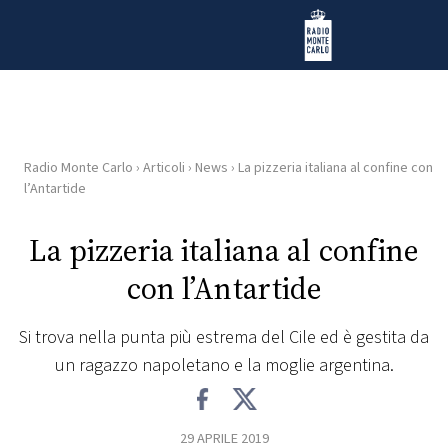
Vai al contenuto
Radio Monte Carlo
Radio Monte Carlo
›
Articoli
›
News
›
La pizzeria italiana al confine con
HOME
l’Antartide
RADIO
La pizzeria italiana al confine
con l’Antartide
WEB
RADIO
Si trova nella punta più estrema del Cile ed è gestita da
un ragazzo napoletano e la moglie argentina.
PLAYLIST
NEWS
29 APRILE 2019