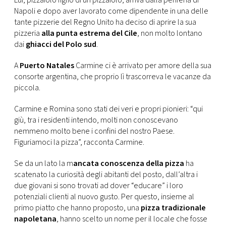
Lui, pizzaiolo figlio di un pizzaiolo, arriva dalla periferia di
CONSIGLIA
Napoli e dopo aver lavorato come dipendente in una delle
tante pizzerie del Regno Unito ha deciso di aprire la sua
pizzeria
alla punta estrema del Cile
, non molto lontano
dai
ghiacci del Polo sud
.
A
Puerto Natales
Carmine ci è arrivato per amore della sua
consorte argentina, che proprio lì trascorreva le vacanze da
piccola.
Carmine e Romina sono stati dei veri e propri pionieri: “qui
giù, tra i residenti intendo, molti non conoscevano
nemmeno molto bene i confini del nostro Paese.
Figuriamoci la pizza”, racconta Carmine.
Se da un lato la m
ancata conoscenza della pizza
ha
scatenato la curiosità degli abitanti del posto, dall’altra i
due giovani si sono trovati ad dover “educare” i loro
potenziali clienti al nuovo gusto. Per questo, insieme al
primo piatto che hanno proposto, una
pizza tradizionale
napoletana
, hanno scelto un nome per il locale che fosse