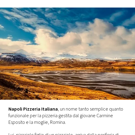
FOTO
CONCORSI
EVENTI
VIDEO
TV
PRINCIPATO
DI
Napoli Pizzeria Italiana
, un nome tanto semplice quanto
MONACO
funzionale per la pizzeria gestita dal giovane Carmine
Esposito e la moglie, Romina.
RMC