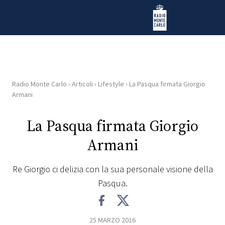
Vai al contenuto
Radio Monte Carlo
Radio Monte Carlo
›
Articoli
›
Lifestyle
›
La Pasqua firmata Giorgio
HOME
Armani
RADIO
La Pasqua firmata Giorgio
Armani
WEB
RADIO
Re Giorgio ci delizia con la sua personale visione della
Pasqua.
PLAYLIST
NEWS
25 MARZO 2016