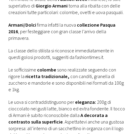
CONSIGLIA
superlativo di
Giorgio Armani
torna alla ribalta con delle
creazioni tutte particolari: colombe, ovetti e uova pasquali.
Armani/Dolci
firma infatti la nuova
collezione Pasqua
2016
, per festeggiare con gran classe l’arrivo della
primavera.
La classe dello stilista si riconosce immediatamente in
questi golosi prodotti, suggeriti da fashiontimes.it.
Le sofficissime
colombe
sono realizzate seguendo con
rigore la
ricetta tradizionale,
con canditi, granella di
zucchero e mandorle e sono disponibili nei formati da 100g
e 1kg.
Le uova si contraddistinguono per
eleganza:
200g di
cioccolato nei gusti latte, bianco ed extra fondente. Il tocco
di Armani è subito riconoscibile dalla
A decorata a
contrasto sulla superficie
. Aspettatevi anche una gustosa
sorpresa: all’interno di un sacchettino in organza con il logo