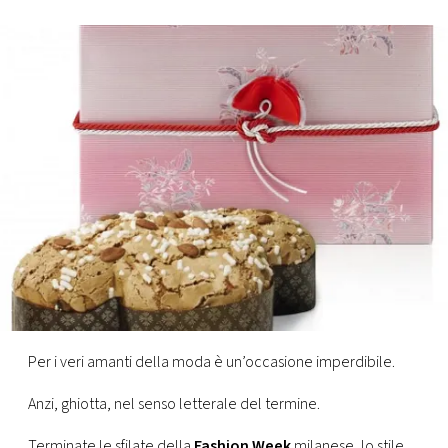
FOTO
CONCORSI
EVENTI
VIDEO
TV
PRINCIPATO
DI
Per i veri amanti della moda è un’occasione imperdibile.
MONACO
Anzi, ghiotta, nel senso letterale del termine.
RMC
Terminate le sfilate della
Fashion Week
milanese, lo stile