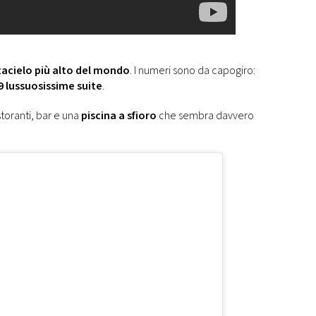
tacielo più alto del mondo
. I numeri sono da capogiro:
9 lussuosissime suite
.
istoranti, bar e una
piscina a sfioro
che sembra davvero