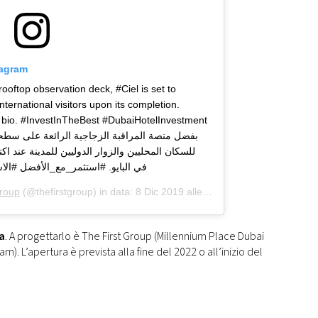
tagram
rooftop observation deck, #Ciel is set to
ternational visitors upon its completion.
ur bio. #InvestInTheBest #DubaiHotelInvestment
للسكان المحليين والزوار الدوليين للمدينة عند اك
Group
(@thefirstgroup) in data:
8 Dic 2019 alle ore 6:49 PST
a
. A progettarlo è The First Group (Millennium Place Dubai
 L’apertura è prevista alla fine del 2022 o all’inizio del