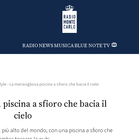
Radio Monte Carlo
RADIO
NEWS
MUSICA
BLUE NOTE
TV
tyle
›
La meravigliosa piscina a sfioro che bacia il cielo
piscina a sfioro che bacia il
cielo
el più alto del mondo, con una piscina a sfioro che