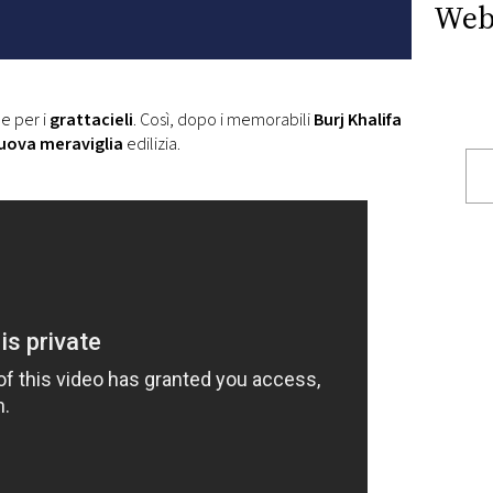
Web
e per i
grattacieli
. Così, dopo i memorabili
Burj Khalifa
uova meraviglia
edilizia.