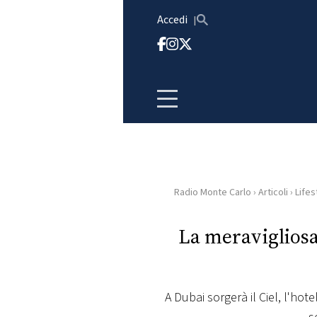
Vai al contenuto
Accedi
Radio Monte Carlo
›
Articoli
›
Lifes
HOME
La meravigliosa 
RADIO
WEB
RADIO
A Dubai sorgerà il Ciel, l'hot