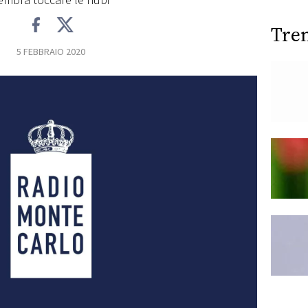
embra toccare le nubi
Tre
5 FEBBRAIO 2020