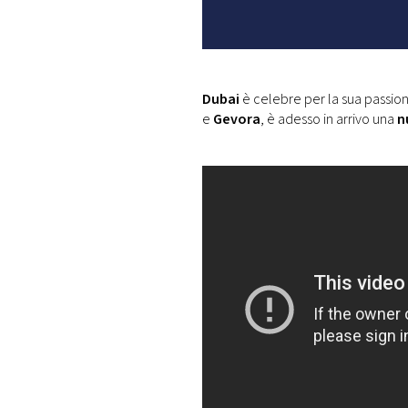
DI
MONACO
RMC
CONSIGLIA
Dubai
è celebre per la sua passion
e
Gevora
, è adesso in arrivo una
n