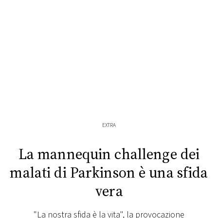
FOTO
CONCORSI
EVENTI
VIDEO
EXTRA
TV
La mannequin challenge dei
PRINCIPATO
malati di Parkinson è una sfida
DI
MONACO
vera
RMC
"La nostra sfida è la vita", la provocazione