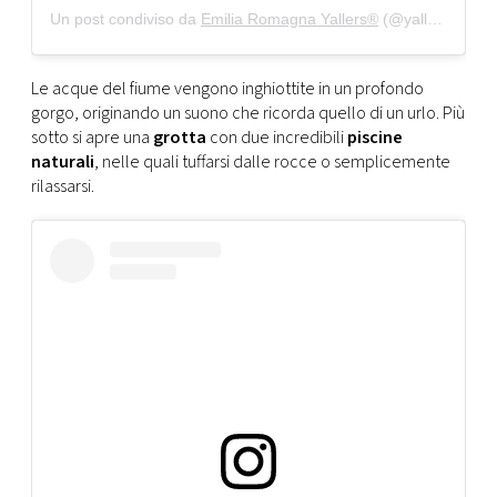
Un post condiviso da
Emilia Romagna Yallers®
(@yallersemilia_romagna) in data:
Le acque del fiume vengono inghiottite in un profondo
gorgo, originando un suono che ricorda quello di un urlo. Più
sotto si apre una
grotta
con due incredibili
piscine
naturali
, nelle quali tuffarsi dalle rocce o semplicemente
rilassarsi.