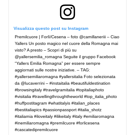
Visualizza questo post su Instagram
Premilcuore | Forlì/Cesena – foto @camillaneriii – Ciao
Yallers Un posto magico nel cuore della Romagna mai
visto? A presto – Scopri di più su
@yallersemilia_romagna Seguite il gruppo Facebook
“Yallers Emilia Romagna” per essere sempre
aggiornati sulle nostre iniziative. – TAG:
#yallersemiliaromagna #yallersitalia Foto selezionata
da @lucaverrini – #instaitalia #beautifuldestination
#browsingitaly #travelgramitalia #topitaliaphoto
#visitalia #travellingthroughtheworld #top_italia_photo
#huffpostitagram #whatitalyis #italian_places
#bestitaliapics #passionpassport #italia_shotz
#italiamia #iloveitaly #ilikeitaly #italy #emiliaromagna
#inemiliaromagna #premilcuore #forlicesena
#cascatedipremilcuore