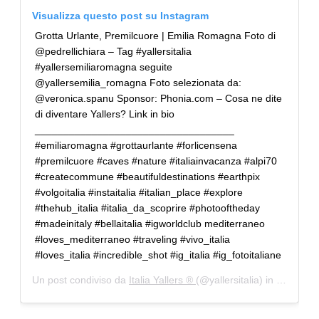
Visualizza questo post su Instagram
Grotta Urlante, Premilcuore | Emilia Romagna Foto di
@pedrellichiara – Tag #yallersitalia
#yallersemiliaromagna seguite
@yallersemilia_romagna Foto selezionata da:
@veronica.spanu Sponsor: Phonia.com – Cosa ne dite
di diventare Yallers? Link in bio
___________________________________
#emiliaromagna #grottaurlante #forlicensena
#premilcuore #caves #nature #italiainvacanza #alpi70
#createcommune #beautifuldestinations #earthpix
#volgoitalia #instaitalia #italian_place #explore
#thehub_italia #italia_da_scoprire #photooftheday
#madeinitaly #bellaitalia #igworldclub mediterraneo
#loves_mediterraneo #traveling #vivo_italia
#loves_italia #incredible_shot #ig_italia #ig_fotoitaliane
Un post condiviso da
Italia Yallers ®
(@yallersitalia) in data:
4 A