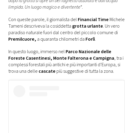
dopo la grotta si apre un bel laghetto assolato e dall’acqua
CONSIGLIA
limpida. Un luogo magico e divertente
“.
Con queste parole, il giornalista del
Financial Time
Michele
Tameni descriveva la cosiddetta
grotta urlante
. Un vero
paradiso naturale fuori dal centro del piccolo comune di
Premilcuore,
a quaranta chilometri da
Forlì
.
In questo luogo, immerso nel
Parco Nazionale delle
Foreste Casentinesi, Monte Falterona e Campigna
, tra i
complessi forestali più antichi e più importanti d’Europa, si
trova una delle
cascate
più suggestive di tutta la zona.