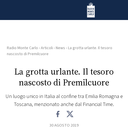
Vai al contenuto
Radio Monte Carlo
Radio Monte Carlo
›
Articoli
›
News
›
La grotta urlante. Il tesoro
HOME
nascosto di Premilcuore
RADIO
La grotta urlante. Il tesoro
nascosto di Premilcuore
WEB
RADIO
Un luogo unico in Italia al confine tra Emilia Romagna e
Toscana, menzionato anche dal Financial Time.
PLAYLIST
NEWS
30 AGOSTO 2019