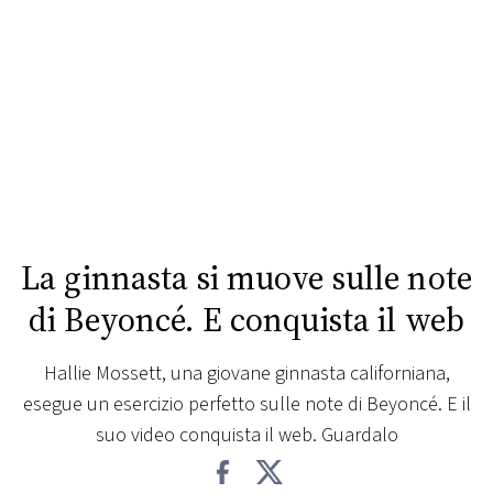
FOTO
CONCORSI
EVENTI
VIDEO
La ginnasta si muove sulle note
TV
di Beyoncé. E conquista il web
PRINCIPATO
Hallie Mossett, una giovane ginnasta californiana,
DI
esegue un esercizio perfetto sulle note di Beyoncé. E il
MONACO
suo video conquista il web. Guardalo
RMC