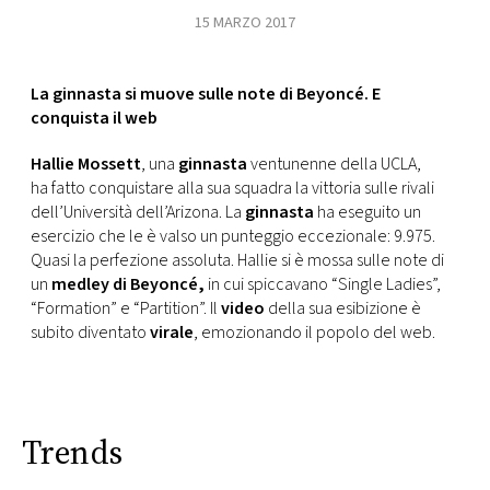
CONSIGLIA
15 MARZO 2017
La ginnasta si muove sulle note di Beyoncé. E
conquista il web
Hallie Mossett
, una
ginnasta
ventunenne della UCLA,
ha fatto conquistare alla sua squadra la vittoria sulle rivali
dell’Università dell’Arizona. La
ginnasta
ha eseguito un
esercizio che le è valso un punteggio eccezionale: 9.975.
Quasi la perfezione assoluta. Hallie si è mossa sulle note di
un
medley di Beyoncé,
in cui spiccavano “Single Ladies”,
“Formation” e “Partition”. Il
video
della sua esibizione è
subito diventato
virale
, emozionando il popolo del web.
Trends