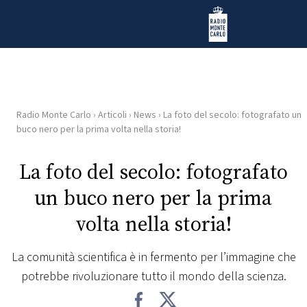
Vai al contenuto
Radio Monte Carlo
Radio Monte Carlo
›
Articoli
›
News
›
La foto del secolo: fotografato un
HOME
buco nero per la prima volta nella storia!
RADIO
La foto del secolo: fotografato
un buco nero per la prima
WEB
RADIO
volta nella storia!
PLAYLIST
La comunità scientifica è in fermento per l’immagine che
potrebbe rivoluzionare tutto il mondo della scienza.
NEWS