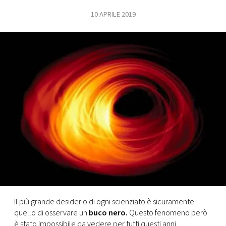
10 APRILE 2019
FOTO
CONCORSI
EVENTI
VIDEO
TV
PRINCIPATO
DI
MONACO
Il più grande desiderio di ogni scienziato è sicuramente
quello di osservare un
buco nero.
Questo fenomeno però
RMC
è stato impossibile da vedere per tutti questi anni,