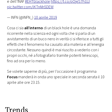
e dell’INAF
#EHTblackhole
https://t.co/oOjeS7FdJJ
pic.twitter.com/lKTnNh5DEW
— INFN (@INFN_)
10 aprile 2019
Cosa ci sia
all’interno
di un black hole è una domanda
ricorrente nella scienza ed ogni volta che si parla di un
avvistamento di un buco nero in verità ci si riferisce a tutti gli
effetti che il fenomeno ha causato alla materia e all’energia
circostante. Nessuno quindi è mai riuscito a vederlo con i
propri occhi, né a fotografarlo tramite potenti telescopi,
fino ad ora per lo meno.
Se volete saperne di più, per l’occasione il programma
Focus
manderà in onda uno speciale in seconda serata il 10
aprile alle ore 23.15.
Trends