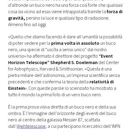
CONSIGLIA
d’altronde un buco nero ha una forza così forte che qualsiasi
cosa sia vicino ad esso viene intrappolata tramite la
forza di
gravità,
persino la luce e qualsiasi tipo di radiazione.
Almeno fino ad oggi.
«Quello che stiamo facendo è dare all’umanità la possibilità
di poter vedere per la
prima volta in assoluto
un buco
nero, una specie di “uscita a senso unico” dal nostro
universo» ha affermato il direttore del progetto
“Event
Horizon Telescope” Shepherd
S. Doeleman
del Center
for Astrophysics, Harvard & Smithsonian. «Questa è una
pietra miliare dell’astronomia, un’impresa scientifica senza
precedenti e che conferma la teoria della
relatività di
Einstein
». Con queste parole lo scienziato ha mostrato a
tutto il mondo la prima foto di un vero buco nero.
È la prima prova visiva diretta di un buco nero e della sua
ombra. È l’immagine dell’orizzonte degli eventi del buco
nero al centro della galassia Messier 87, scattata
dall’
@ehtelescope
, a cui partecipano ricercatrici dell’INFN