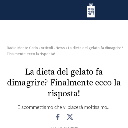
Vai al contenuto
Radio Monte Carlo
Radio Monte Carlo
›
Articoli
›
News
›
La dieta del gelato fa dimagrire?
HOME
Finalmente ecco la risposta!
RADIO
La dieta del gelato fa
dimagrire? Finalmente ecco la
WEB
RADIO
risposta!
PLAYLIST
E scommettiamo che vi piacerà moltissimo...
NEWS