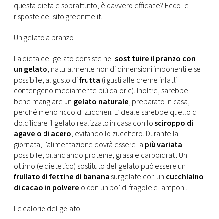
CONSIGLIA
questa dieta e soprattutto, è davvero efficace? Ecco le
risposte del sito greenme.it.
Un gelato a pranzo
La dieta del gelato consiste nel
sostituire il pranzo con
un gelato
, naturalmente non di dimensioni imponenti e se
possibile, al gusto di
frutta
(i gusti alle creme infatti
contengono mediamente più calorie). Inoltre, sarebbe
bene mangiare un
gelato naturale
, preparato in casa,
perché meno ricco di zuccheri. L’ideale sarebbe quello di
dolcificare il gelato realizzato in casa con lo
sciroppo di
agave o di acero
, evitando lo zucchero. Durante la
giornata, l’alimentazione dovrà essere la
più variata
possibile, bilanciando proteine, grassi e carboidrati. Un
ottimo (e dietetico) sostituto del gelato può essere un
frullato di fettine di banana
surgelate con un
cucchiaino
di cacao in polvere
o con un po’ di fragole e lamponi.
Le calorie del gelato