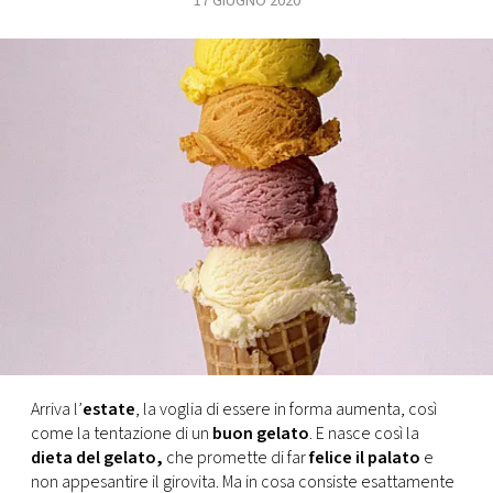
17 GIUGNO 2020
FOTO
CONCORSI
EVENTI
VIDEO
TV
PRINCIPATO
DI
Arriva l’
estate
, la voglia di essere in forma aumenta, così
MONACO
come la tentazione di un
buon gelato
. E nasce così la
dieta del gelato,
che promette di far
felice il palato
e
RMC
non appesantire il girovita. Ma in cosa consiste esattamente