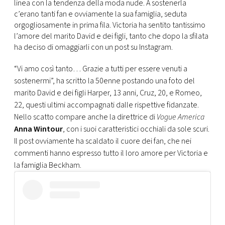
CONSIGLIA
linea con la tendenza della moda nude. A sostenerla
c’erano tanti fan e ovviamente la sua famiglia, seduta
orgogliosamente in prima fila. Victoria ha sentito tantissimo
l’amore del marito David e dei figli, tanto che dopo la sfilata
ha deciso di omaggiarli con un post su Instagram.
“Vi amo così tanto… Grazie a tutti per essere venuti a
sostenermi”, ha scritto la 50enne postando una foto del
marito David e dei figli Harper, 13 anni, Cruz, 20, e Romeo,
22, questi ultimi accompagnati dalle rispettive fidanzate.
Nello scatto compare anche la direttrice di
Vogue America
Anna Wintour
, con i suoi caratteristici occhiali da sole scuri.
Il post ovviamente ha scaldato il cuore dei fan, che nei
commenti hanno espresso tutto il loro amore per Victoria e
la famiglia Beckham.