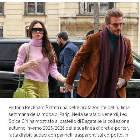
FOTO
CONCORSI
EVENTI
VIDEO
TV
PRINCIPATO
Victoria Beckham è stata una delle protagoniste dell’ultima
DI
settimana della moda di Parigi. Nella serata di venerdì, l’ex
MONACO
Spice Girl ha mostrato al castello di Bagatelle la collezione
autunno inverno 2025/2026 della sua linea di pret-a-porter,
RMC
fatta di abiti audaci con pannelli trasparenti sul corpetto, in