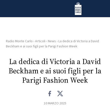
Vai al contenuto
Radio Monte Carlo
Radio Monte Carlo
›
Articoli
›
News
›
La dedica di Victoria a David
HOME
Beckham e ai suoi figli per la Parigi Fashion Week
RADIO
La dedica di Victoria a David
Beckham e ai suoi figli per la
WEB
RADIO
Parigi Fashion Week
PLAYLIST
10 MARZO 2025
NEWS