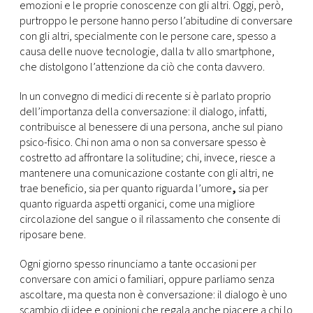
CONSIGLIA
emozioni e le proprie conoscenze con gli altri. Oggi, però,
purtroppo le persone hanno perso l’abitudine di conversare
con gli altri, specialmente con le persone care, spesso a
causa delle nuove tecnologie, dalla tv allo smartphone,
che distolgono l’attenzione da ciò che conta davvero.
In un convegno di medici di recente si è parlato proprio
dell’importanza della conversazione: il dialogo, infatti,
contribuisce al benessere di una persona, anche sul piano
psico-fisico. Chi non ama o non sa conversare spesso è
costretto ad affrontare la solitudine; chi, invece, riesce a
mantenere una comunicazione costante con gli altri, ne
trae beneficio, sia per quanto riguarda l’umore
,
sia per
quanto riguarda aspetti organici, come una migliore
circolazione del sangue o il rilassamento che consente di
riposare bene.
Ogni giorno spesso rinunciamo a tante occasioni per
conversare con amici o familiari, oppure parliamo senza
ascoltare, ma questa non è conversazione: il dialogo è uno
scambio di idee e opinioni che regala anche piacere a chi lo