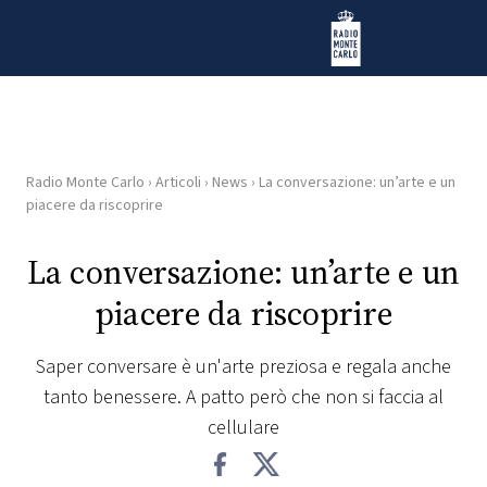
Vai al contenuto
Radio Monte Carlo
Radio Monte Carlo
›
Articoli
›
News
›
La conversazione: un’arte e un
HOME
piacere da riscoprire
RADIO
La conversazione: un’arte e un
piacere da riscoprire
WEB
RADIO
Saper conversare è un'arte preziosa e regala anche
tanto benessere. A patto però che non si faccia al
PLAYLIST
cellulare
NEWS