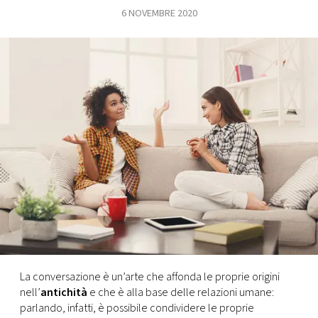
6 NOVEMBRE 2020
FOTO
CONCORSI
EVENTI
VIDEO
TV
PRINCIPATO
DI
MONACO
La conversazione è un’arte che affonda le proprie origini
nell’
antichità
e che è alla base delle relazioni umane:
RMC
parlando, infatti, è possibile condividere le proprie