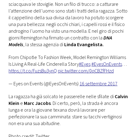
sciacquava le stoviglie. Non un filo di trucco: a catturare
l’attenzione dell’uomo sono stati i tratti della ragazza. Sotto
il cappellino della sua divisa da lavoro ha potuto scorgere
una pura bellezza: negli occhi chiari, i capelli rossi e il fisico
androgino l’uomo ha visto una modella. E nel giro di pochi
giorni Remington ha firmato un contratto con la
DNA
Models
, la stessa agenzia di
Linda Evangelista.
From Chipotle To Fashion Week, Model Remington Williams
Is Living A Real-Life Cinderella Story
#Eyes
#EyesOnEvents
…
https://t.co/FuzsBu3ynQ
pic.twitter.com/0qCBZfFHzd
— Eyes on Events (@EyesOnEvents)
16 settembre 2017
La ragazza ha già solcato le passerelle nelle sfilate di
Calvin
Klein
e
Marc Jacobs
. Di certo, però, la strada è ancora
lunga e ora la giovane texana dovrà lavorare per
perfezionare la sua camminata: stare su tacchi vertiginosi
non era una sua abitudine.
Photo credit: Twitter