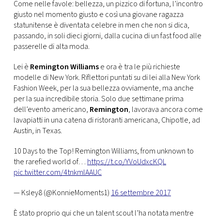
CONSIGLIA
Come nelle favole: bellezza, un pizzico di fortuna, l’incontro
giusto nel momento giusto e così una giovane ragazza
statunitense è diventata celebre in men che non si dica,
passando, in soli dieci giorni, dalla cucina di un fast food alle
passerelle di alta moda.
Lei è
Remington Williams
e ora è tra le più richieste
modelle di New York. Riflettori puntati su di lei alla New York
Fashion Week, per la sua bellezza ovviamente, ma anche
per la sua incredibile storia. Solo due settimane prima
dell’evento americano,
Remington
, lavorava ancora come
lavapiatti in una catena di ristoranti americana, Chipotle, ad
Austin, in Texas.
10 Days to the Top! Remington Williams, from unknown to
the rarefied world of…
https://t.co/YVoUdxcKQL
pic.twitter.com/4tnkmlAAUC
— Ksley8 (@KonnieMoments1)
16 settembre 2017
È stato proprio qui che un talent scout l’ha notata mentre