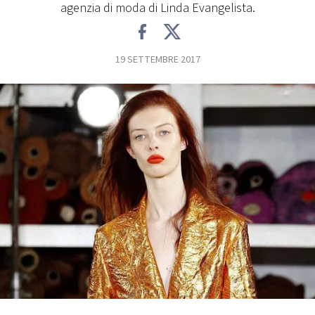
agenzia di moda di Linda Evangelista.
FOTO
19 SETTEMBRE 2017
CONCORSI
EVENTI
VIDEO
TV
PRINCIPATO
DI
MONACO
RMC