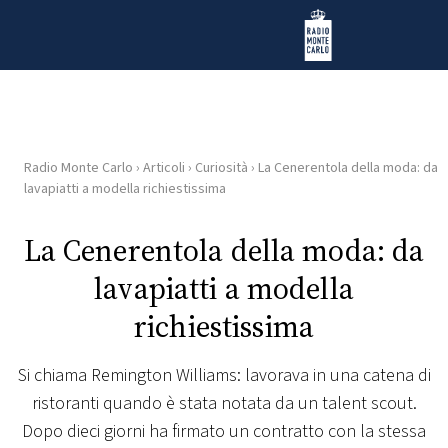
Vai al contenuto
Radio Monte Carlo
Radio Monte Carlo
›
Articoli
›
Curiosità
›
La Cenerentola della moda: da
HOME
lavapiatti a modella richiestissima
RADIO
La Cenerentola della moda: da
lavapiatti a modella
WEB
RADIO
richiestissima
PLAYLIST
Si chiama Remington Williams: lavorava in una catena di
ristoranti quando è stata notata da un talent scout.
NEWS
Dopo dieci giorni ha firmato un contratto con la stessa