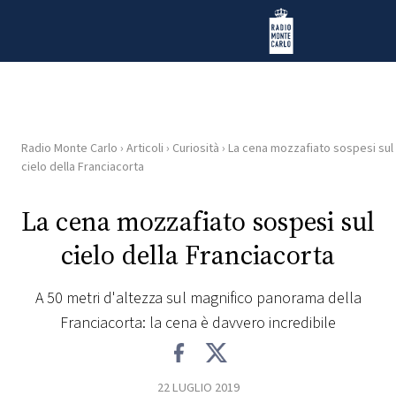
Vai al contenuto
Radio Monte Carlo
Radio Monte Carlo
›
Articoli
›
Curiosità
›
La cena mozzafiato sospesi sul
HOME
cielo della Franciacorta
RADIO
La cena mozzafiato sospesi sul
cielo della Franciacorta
WEB
RADIO
A 50 metri d'altezza sul magnifico panorama della
Franciacorta: la cena è davvero incredibile
PLAYLIST
NEWS
22 LUGLIO 2019