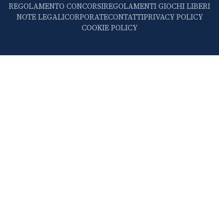
REGOLAMENTO CONCORSI
REGOLAMENTI GIOCHI LIBERI
NOTE LEGALI
CORPORATE
CONTATTI
PRIVACY POLICY
COOKIE POLICY