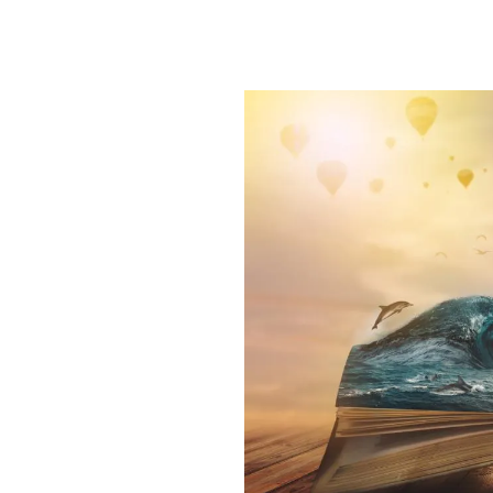
PLAYLIST
NEWS
FOTO
CONCORSI
EVENTI
VIDEO
TV
PRINCIPATO