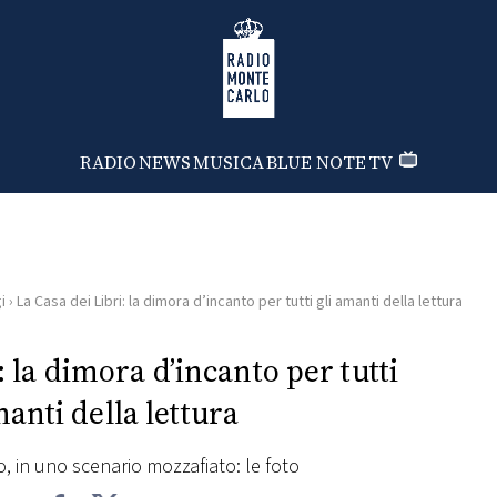
Radio Monte Carlo
RADIO
NEWS
MUSICA
BLUE NOTE
TV
i
›
La Casa dei Libri: la dimora d’incanto per tutti gli amanti della lettura
: la dimora d’incanto per tutti
manti della lettura
o, in uno scenario mozzafiato: le foto