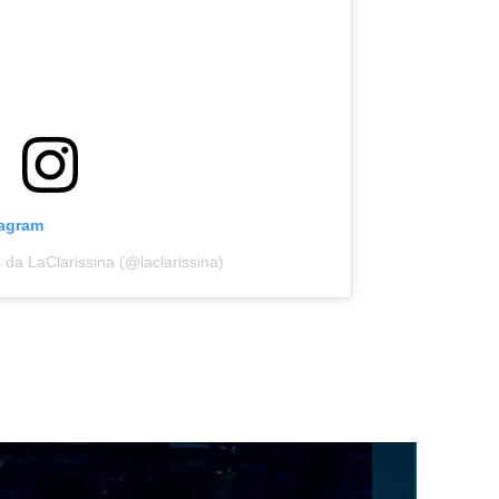
tagram
 da LaClarissina (@laclarissina)