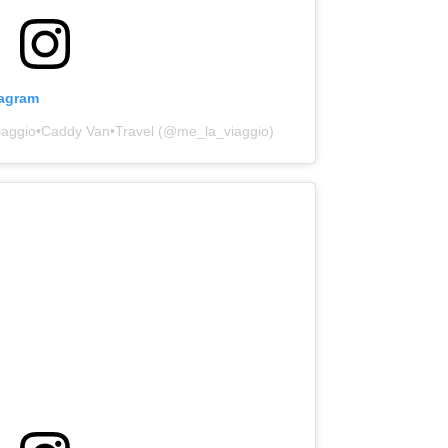
tagram
viaggio•Caddy Van•Travel (@me_la_viaggio)