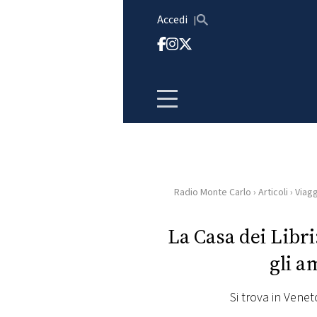
Vai al contenuto
Accedi
Radio Monte Carlo
›
Articoli
›
Viagg
HOME
La Casa dei Libri
RADIO
gli a
WEB
RADIO
Si trova in Venet