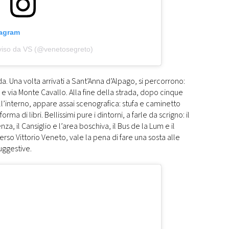
tagram
viso da VS (@venetosegreto)
a. Una volta arrivati a Sant’Anna d’Alpago, si percorrono:
e via Monte Cavallo. Alla fine della strada, dopo cinque
ll’interno, appare assai scenografica: stufa e caminetto
orma di libri. Bellissimi pure i dintorni, a farle da scrigno: il
za, il Cansiglio e l’area boschiva, il Bus de la Lum e il
erso Vittorio Veneto, vale la pena di fare una sosta alle
uggestive.