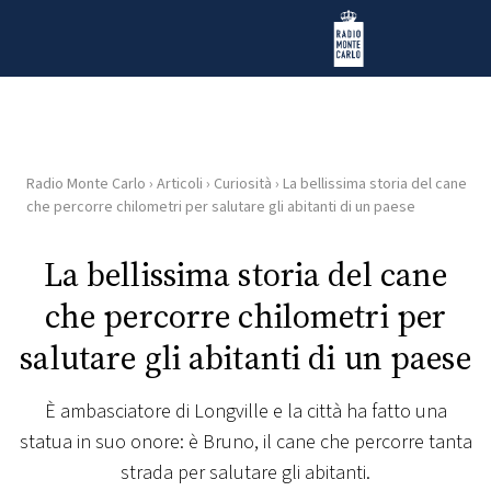
Vai al contenuto
Radio Monte Carlo
Radio Monte Carlo
›
Articoli
›
Curiosità
›
La bellissima storia del cane
HOME
che percorre chilometri per salutare gli abitanti di un paese
RADIO
La bellissima storia del cane
che percorre chilometri per
WEB
RADIO
salutare gli abitanti di un paese
PLAYLIST
È ambasciatore di Longville e la città ha fatto una
statua in suo onore: è Bruno, il cane che percorre tanta
NEWS
strada per salutare gli abitanti.