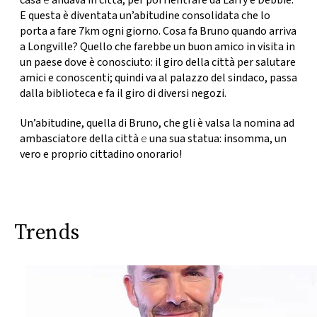
casa
e
andava in città, per poi rientrare da Larry e Debbie.
CONSIGLIA
E questa è diventata un’abitudine consolidata che lo
porta a fare 7km ogni giorno. Cosa fa Bruno quando arriva
a Longville? Quello che farebbe un buon amico in visita in
un paese dove è conosciuto:
il giro della città per salutare
amici e conoscenti
; quindi va al palazzo del sindaco, passa
dalla biblioteca e fa il giro di diversi negozi.
Un’abitudine, quella di Bruno, che gli è valsa la
nomina ad
ambasciatore della città
e
una sua statua: insomma, un
vero e proprio cittadino onorario!
Trends