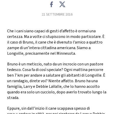
FOTO
21 SETTEMBRE 2016
CONCORSI
Che i cani siano capaci di gesti d’affetto è ormai una
certezza. Ma a volte ci stupiscono in modo particolare. È
EVENTI
il caso di Bruno, il cane che è divenuto l’amico a quattro
zampe di un’intera cittadina americana. Siamo a
Longville,
precisamente nel Minnesota.
VIDEO
Bruno è un meticcio, nato da un incrocio con un pastore
TV
tedesco. Cosa fa di così speciale?
Ogni mattina percorre
ben 7 km
per andare a salutare gli abitanti di Longville. È
un randagio, direte voi? Niente affatto. Bruno ha una
PRINCIPATO
famiglia, Larry e Debbie LaValle, che lo hanno accolto
DI
quando era solo un cucciolo, dopo averlo trovato lungo la
MONACO
strada.
Eppure, sin dall’inizio
il cane scappava spesso di
RMC