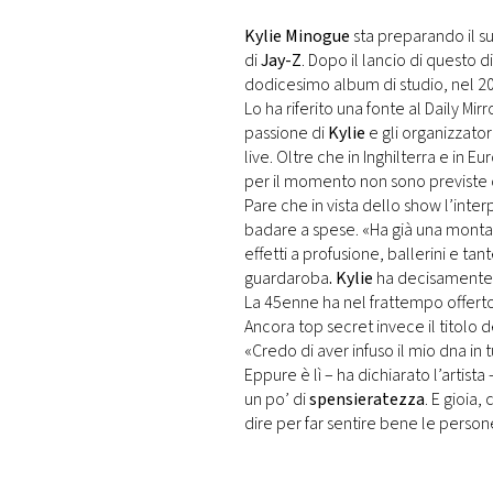
DI
MONACO
Kylie Minogue
sta preparando il su
di
Jay-Z
. Dopo il lancio di questo d
dodicesimo album di studio, nel 201
RMC
Lo ha riferito una fonte al Daily Mirr
CONSIGLIA
passione di
Kylie
e gli organizzator
live. Oltre che in Inghilterra e in Eu
per il momento non sono previste 
Pare che in vista dello show l’inter
badare a spese. «Ha già una montagn
effetti a profusione, ballerini e t
guardaroba
. Kylie
ha decisamente i
La 45enne ha nel frattempo offerto 
Ancora top secret invece il titolo 
«Credo di aver infuso il mio dna in 
Eppure è lì – ha dichiarato l’artista
un po’ di
spensieratezza
. E gioia
dire per far sentire bene le persone