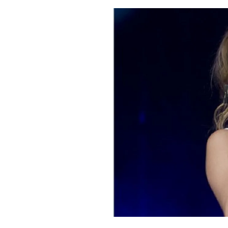
PLAYLIST
NEWS
FOTO
CONCORSI
EVENTI
VIDEO
TV
PRINCIPATO