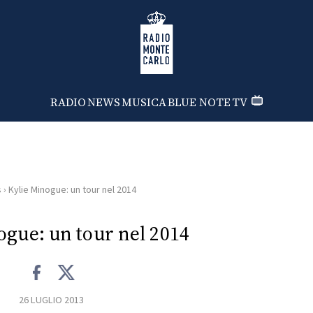
Radio Monte Carlo
RADIO
NEWS
MUSICA
BLUE NOTE
TV
s
›
Kylie Minogue: un tour nel 2014
ogue: un tour nel 2014
26 LUGLIO 2013