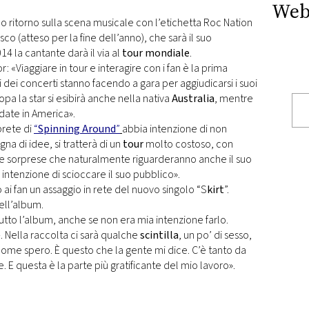
Web
o ritorno sulla scena musicale con l’etichetta Roc Nation
isco (atteso per la fine dell’anno), che sarà il suo
4 la cantante darà il via al
tour mondiale
.
or: «Viaggiare in tour e interagire con i fan è la prima
i dei concerti stanno facendo a gara per aggiudicarsi i suoi
ropa la star si esibirà anche nella nativa
Australia
, mentre
date in America».
prete di
“
Spinning Around
”
abbia intenzione di non
a di idee, si tratterà di un
tour
molto costoso, con
ante sorprese che naturalmente riguarderanno anche il suo
ntenzione di scioccare il suo pubblico».
ai fan un assaggio in rete del nuovo singolo “S
kirt
”.
dell’album.
tutto l’album, anche se non era mia intenzione farlo.
 -. Nella raccolta ci sarà qualche
scintilla
, un po’ di sesso,
, come spero. È questo che la gente mi dice. C’è tanto da
. E questa è la parte più gratificante del mio lavoro».