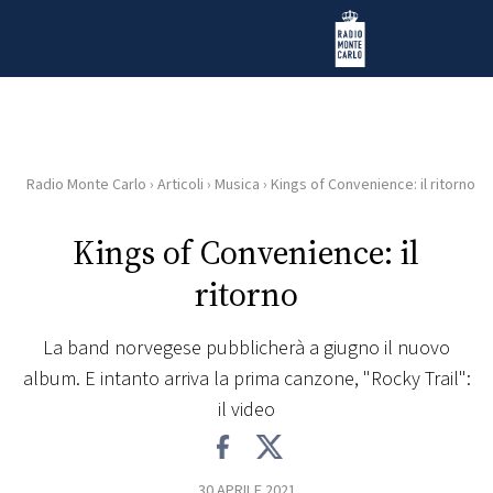
Vai al contenuto
Radio Monte Carlo
Radio Monte Carlo
›
Articoli
›
Musica
›
Kings of Convenience: il ritorno
HOME
Kings of Convenience: il
RADIO
ritorno
WEB
RADIO
La band norvegese pubblicherà a giugno il nuovo
album. E intanto arriva la prima canzone, "Rocky Trail":
PLAYLIST
il video
NEWS
30 APRILE 2021