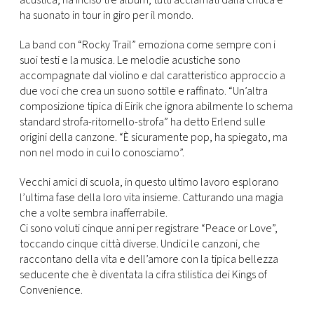
acustica, ha inciso tre album, tutti acclamati dalla critica e
ha suonato in tour in giro per il mondo.
La band con “Rocky Trail” emoziona come sempre con i
suoi testi e la musica. Le melodie acustiche sono
accompagnate dal violino e dal caratteristico approccio a
due voci che crea un suono sottile e raffinato. “Un’altra
composizione tipica di Eirik che ignora abilmente lo schema
standard strofa-ritornello-strofa” ha detto Erlend sulle
origini della canzone. “È sicuramente pop, ha spiegato, ma
non nel modo in cui lo conosciamo”.
Vecchi amici di scuola, in questo ultimo lavoro esplorano
l’ultima fase della loro vita insieme. Catturando una magia
che a volte sembra inafferrabile.
Ci sono voluti cinque anni per registrare “Peace or Love”,
toccando cinque città diverse. Undici le canzoni, che
raccontano della vita e dell’amore con la tipica bellezza
seducente che è diventata la cifra stilistica dei Kings of
Convenience.