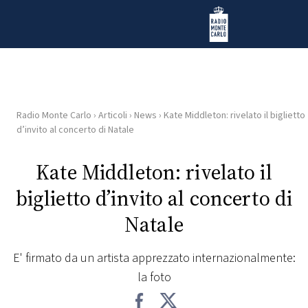
Vai al contenuto
Radio Monte Carlo
Radio Monte Carlo
›
Articoli
›
News
›
Kate Middleton: rivelato il biglietto
HOME
d’invito al concerto di Natale
RADIO
Kate Middleton: rivelato il
biglietto d’invito al concerto di
WEB
RADIO
Natale
PLAYLIST
E' firmato da un artista apprezzato internazionalmente:
la foto
NEWS