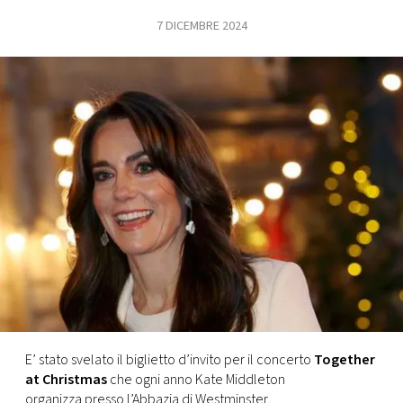
7 DICEMBRE 2024
FOTO
CONCORSI
EVENTI
VIDEO
TV
PRINCIPATO
DI
MONACO
E’ stato svelato il biglietto d’invito per il concerto
Together
at Christmas
che ogni anno Kate Middleton
RMC
organizza presso l’Abbazia di Westminster.