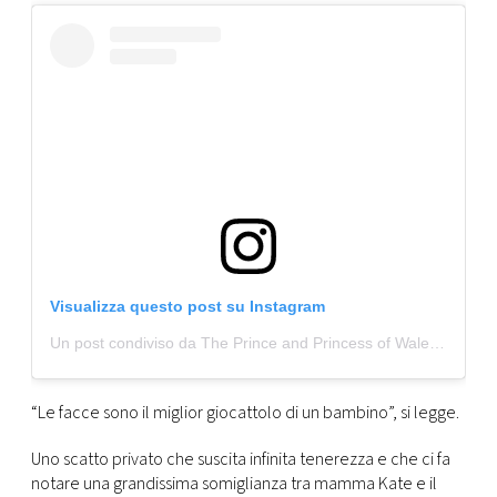
CONSIGLIA
Visualizza questo post su Instagram
Un post condiviso da The Prince and Princess of Wales (@princeandprincessofwales)
“Le facce sono il miglior giocattolo di un bambino”, si legge.
Uno scatto privato che suscita infinita tenerezza e che ci fa
notare una grandissima somiglianza tra mamma Kate e il