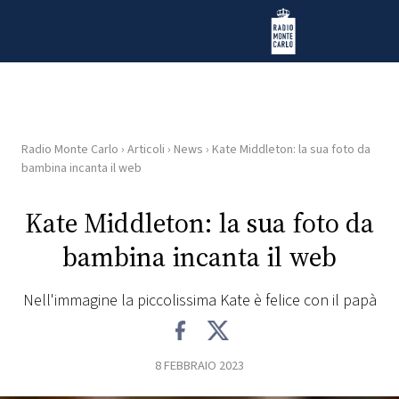
Vai al contenuto
Radio Monte Carlo
Radio Monte Carlo
›
Articoli
›
News
›
Kate Middleton: la sua foto da
HOME
bambina incanta il web
RADIO
Kate Middleton: la sua foto da
bambina incanta il web
WEB
RADIO
Nell'immagine la piccolissima Kate è felice con il papà
PLAYLIST
8 FEBBRAIO 2023
NEWS