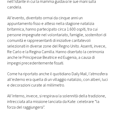
CONSIGLIA
nell’istante in cui la mamma guidava le sue mani sulla
candela.
All’evento, diventato ormai da cinque anni un
appuntamento fisso e atteso nella stagione natalizia
britannica, hanno partecipato circa 1.600 ospiti, tra cui
persone impegnate nel volontariato, famiglie, sostenitori di
comunità e rappresentanti di iniziative caritatevoli
selezionati in diverse zone del Regno Unito. Assenti, invece,
Re Carlo e la Regina Camilla. Hanno disertato la cerimonia
anche le Principesse Beatrice ed Eugenia, a causa di
impegni precedentemente fissati.
Come ha riportato anche il quotidiano Daily Mail, l’atmosfera
all’esterno era quella di un villaggio natalizio, con alberi, luci
e decorazioni curate al millimetro.
All’interno, invece, si respirava la solennità della tradizione,
intrecciata alla missione lanciata da Kate: celebrare “la
forza del raggiungersi”.