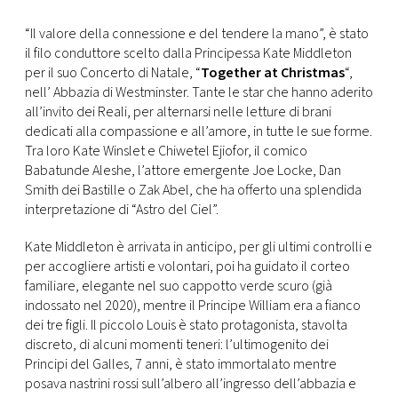
FOTO
“Il valore della connessione e del tendere la mano”, è stato
il filo conduttore scelto dalla Principessa Kate Middleton
per il suo Concerto di Natale, “
Together at Christmas
“,
CONCORSI
nell’ Abbazia di Westminster. Tante le star che hanno aderito
all’invito dei Reali, per alternarsi nelle letture di brani
dedicati alla compassione e all’amore, in tutte le sue forme.
EVENTI
Tra loro Kate Winslet e Chiwetel Ejiofor, il comico
Babatunde Aleshe, l’attore emergente Joe Locke, Dan
Smith dei Bastille o Zak Abel, che ha offerto una splendida
VIDEO
interpretazione di “Astro del Ciel”.
TV
Kate Middleton è arrivata in anticipo, per gli ultimi controlli e
per accogliere artisti e volontari, poi ha guidato il corteo
familiare, elegante nel suo cappotto verde scuro (già
PRINCIPATO
indossato nel 2020), mentre il Principe William era a fianco
DI
dei tre figli. Il piccolo Louis è stato protagonista, stavolta
MONACO
discreto, di alcuni momenti teneri: l’ultimogenito dei
Principi del Galles, 7 anni, è stato immortalato mentre
RMC
posava nastrini rossi sull’albero all’ingresso dell’abbazia e