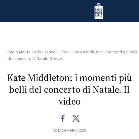
Vai al contenuto
Radio Monte Carlo
Radio Monte Carlo
›
Articoli
›
I reali
›
Kate Middleton: i momenti più belli
HOME
del concerto di Natale. Il video
RADIO
Kate Middleton: i momenti più
belli del concerto di Natale. Il
WEB
RADIO
video
PLAYLIST
10 DICEMBRE 2025
NEWS