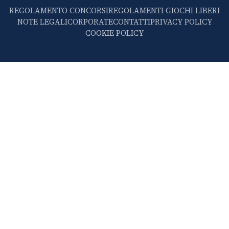
REGOLAMENTO CONCORSI
REGOLAMENTI GIOCHI LIBERI
NOTE LEGALI
CORPORATE
CONTATTI
PRIVACY POLICY
COOKIE POLICY