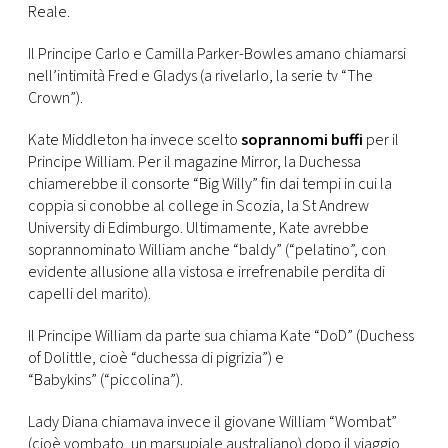
CONSIGLIA
Reale.
Il Principe Carlo e Camilla Parker-Bowles amano chiamarsi
nell’intimità Fred e Gladys (a rivelarlo, la serie tv “The
Crown”).
Kate Middleton ha invece scelto
soprannomi buffi
per il
Principe William. Per il magazine Mirror, la Duchessa
chiamerebbe il consorte “Big Willy” fin dai tempi in cui la
coppia si conobbe al college in Scozia, la St Andrew
University di Edimburgo. Ultimamente, Kate avrebbe
soprannominato William anche “baldy” (“pelatino”, con
evidente allusione alla vistosa e irrefrenabile perdita di
capelli del marito).
Il Principe William da parte sua chiama Kate “DoD” (Duchess
of Dolittle, cioè “duchessa di pigrizia”) e
“Babykins” (“piccolina”).
Lady Diana chiamava invece il giovane William “Wombat”
(cioè vombato, un marsupiale australiano) dopo il viaggio