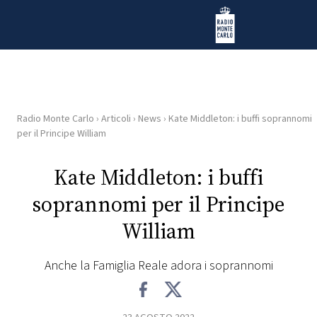
Vai al contenuto
Radio Monte Carlo
Radio Monte Carlo
›
Articoli
›
News
›
Kate Middleton: i buffi soprannomi
HOME
per il Principe William
RADIO
Kate Middleton: i buffi
soprannomi per il Principe
WEB
RADIO
William
PLAYLIST
Anche la Famiglia Reale adora i soprannomi
NEWS