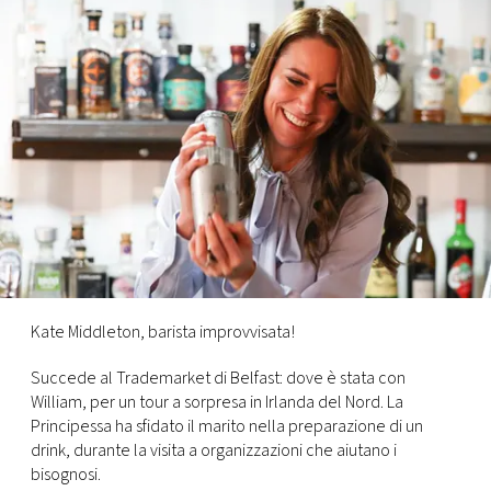
FOTO
CONCORSI
EVENTI
VIDEO
TV
Kate Middleton, barista improvvisata!
PRINCIPATO
Succede al Trademarket di Belfast: dove è stata con
DI
William, per un tour a sorpresa in Irlanda del Nord. La
MONACO
Principessa ha sfidato il marito nella preparazione di un
drink, durante la visita a organizzazioni che aiutano i
RMC
bisognosi.