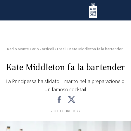
Vai al contenuto
Radio Monte Carlo
Radio Monte Carlo
›
Articoli
›
I reali
›
Kate Middleton fa la bartender
HOME
Kate Middleton fa la bartender
RADIO
La Principessa ha sfidato il marito nella preparazione di
WEB
un famoso cocktail
RADIO
PLAYLIST
7 OTTOBRE 2022
NEWS