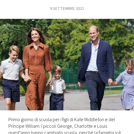
9 SETTEMBRE 2022
FOTO
CONCORSI
EVENTI
VIDEO
TV
PRINCIPATO
DI
MONACO
Primo giorno di scuola per i figli di Kate Middleton e del
Principe William. I piccoli George, Charlotte e Louis
RMC
quest’anno hanno cambiato scuola, perché la famiglia si è