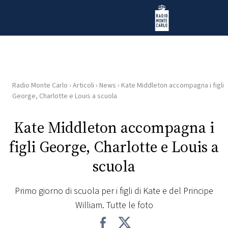
Vai al contenuto
Radio Monte Carlo
Radio Monte Carlo
›
Articoli
›
News
›
Kate Middleton accompagna i figli
HOME
George, Charlotte e Louis a scuola
RADIO
Kate Middleton accompagna i
figli George, Charlotte e Louis a
WEB
RADIO
scuola
PLAYLIST
Primo giorno di scuola per i figli di Kate e del Principe
William. Tutte le foto
NEWS