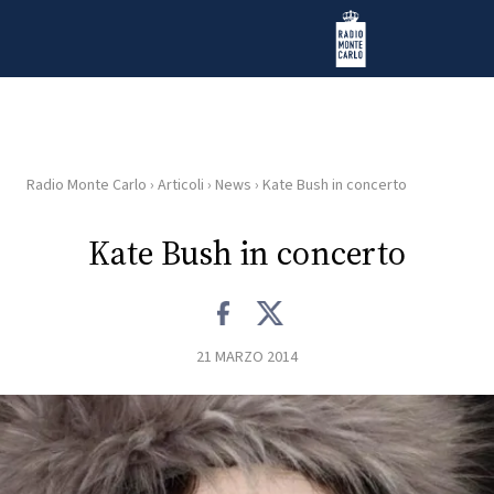
Vai al contenuto
Radio Monte Carlo
Radio Monte Carlo
›
Articoli
›
News
›
Kate Bush in concerto
HOME
Kate Bush in concerto
RADIO
WEB
RADIO
21 MARZO 2014
PLAYLIST
NEWS