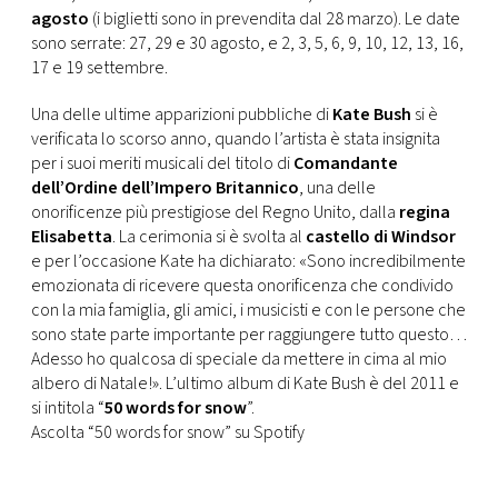
CONSIGLIA
agosto
(i biglietti sono in prevendita dal 28 marzo). Le date
sono serrate: 27, 29 e 30 agosto, e 2, 3, 5, 6, 9, 10, 12, 13, 16,
17 e 19 settembre.
Una delle ultime apparizioni pubbliche di
Kate Bush
si è
verificata lo scorso anno, quando l’artista è stata insignita
per i suoi meriti musicali del titolo di
Comandante
dell’Ordine dell’Impero Britannico
, una delle
onorificenze più prestigiose del Regno Unito, dalla
regina
Elisabetta
. La cerimonia si è svolta al
castello di Windsor
e per l’occasione Kate ha dichiarato: «Sono incredibilmente
emozionata di ricevere questa onorificenza che condivido
con la mia famiglia, gli amici, i musicisti e con le persone che
sono state parte importante per raggiungere tutto questo…
Adesso ho qualcosa di speciale da mettere in cima al mio
albero di Natale!». L’ultimo album di Kate Bush è del 2011 e
si intitola “
50 words for snow
”.
Ascolta “50 words for snow” su Spotify