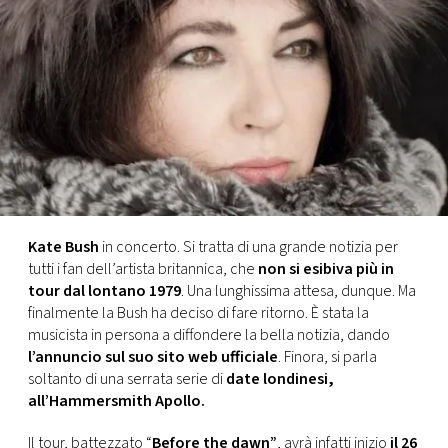
FOTO
CONCORSI
EVENTI
VIDEO
Kate Bush
in concerto. Si tratta di una grande notizia per
tutti i fan dell’artista britannica, che
non si esibiva più in
TV
tour dal lontano 1979
. Una lunghissima attesa, dunque. Ma
finalmente la Bush ha deciso di fare ritorno. È stata la
PRINCIPATO
musicista in persona a diffondere la bella notizia, dando
DI
l’annuncio sul suo sito web ufficiale
. Finora, si parla
MONACO
soltanto di una serrata serie di
date londinesi,
all’Hammersmith Apollo.
RMC
Il tour, battezzato “
Before the dawn”
, avrà infatti inizio
il 26