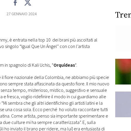
Tre
27 GENNAIO 2024
ammy, è entrata nella top 10 dei brani più ascoltati al
o singolo “Igual Que Un Ángel” con con l’artista
 in spagnolo di Kali Uchis, “
Orquídeas
“.
a è il fiore nazionale della Colombia, ne abbiamo più specie
Sono sempre stata affascinata da questo fiore. Il mio nuovo
ino senza tempo, misterioso, mistico, suggestivo e sensuale
 e fresca, voglio ridefinire il modo in cui guardiamo alle
Mi sembra che gli altri identifichino gli artisti latini e la
se una cosa sola. Ecco perché ho voluto raccontare tutti
ica latina. Come artista, penso sia importante sperimentare e
a due culture mi ha sempre caratterizzata”. E, sulla
 ho inviato il brano per ridere, ma lui] era entusiasta di