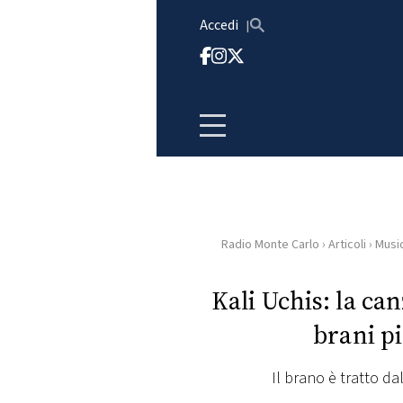
Vai al contenuto
Accedi
Radio Monte Carlo
›
Articoli
›
Musi
HOME
Kali Uchis: la ca
RADIO
brani pi
WEB
RADIO
Il brano è tratto 