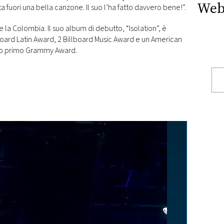
Web
a fuori una bella canzone. Il suo l’ha fatto davvero bene!”.
a e la Colombia. Il suo album di debutto, “Isolation”, è
llboard Latin Award, 2 Billboard Music Award e un American
 suo primo Grammy Award.