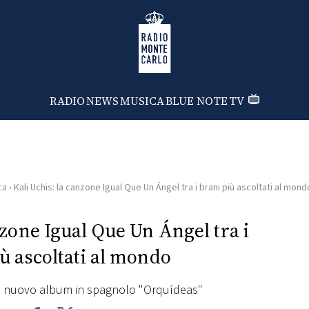
Radio Monte Carlo
RADIO
NEWS
MUSICA
BLUE NOTE
TV
ca
›
Kali Uchis: la canzone Igual Que Un Ángel tra i brani più ascoltati al mond
nzone Igual Que Un Ángel tra i
ù ascoltati al mondo
dal nuovo album in spagnolo "Orquídeas"