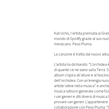
PLAYLIST
NEWS
Kali Uchis, l’artista premiata ai Gr
FOTO
mondo di Spotify grazie al suo nuov
messicano Peso Pluma.
CONCORSI
La canzone è tratta dal nuovo album
EVENTI
L’artista ha dichiarato: “L’orchide
di quante ce ne siano sulla Terra. 
album s’ispira all’allure e al fasc
VIDEO
dell’orchidea. Con un’energia nuova
artiste latine nella musica” e anche “
musica latina in generale come fos
TV
i vari generi e stili diversi di mus
provare vari generi. L’appartenere 
PRINCIPATO
collaborazione con Peso Pluma: “Gli