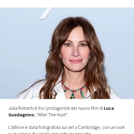
FOTO
CONCORSI
EVENTI
VIDEO
TV
PRINCIPATO
DI
Julia Roberts è tra i protagonisti del nuovo film di
Luca
MONACO
Guadagnino
, “After The Hunt”.
L’attrice è stata fotografata sul set a Cambridge, con un look
RMC