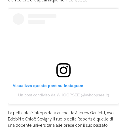
e un colore di capelli alquanto inconsueto.
CONSIGLIA
Visualizza questo post su Instagram
Un post condiviso da WHOOPSEE (@whoopsee.it)
La pellicola è interpretata anche da Andrew Garfield, Ayo
Edebiri e Chloë Sevigny. Il ruolo della Roberts è quello di
una docente universitaria alle prese con il suo passato.