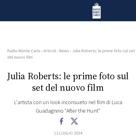
Vai al contenuto
Radio Monte Carlo
Radio Monte Carlo
›
Articoli
›
News
›
Julia Roberts: le prime foto sul set
HOME
del nuovo film
RADIO
Julia Roberts: le prime foto sul
set del nuovo film
WEB
RADIO
L'artista con un look inconsueto nel film di Luca
Guadagnino "After the Hunt"
PLAYLIST
NEWS
12 LUGLIO 2024