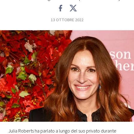
FOTO
13 OTTOBRE 2022
CONCORSI
EVENTI
VIDEO
TV
PRINCIPATO
DI
MONACO
RMC
Julia Roberts ha parlato a lungo del suo privato durante