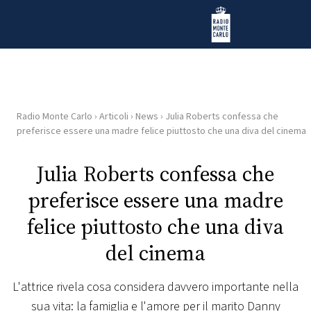
Vai al contenuto
Radio Monte Carlo
Radio Monte Carlo
›
Articoli
›
News
›
Julia Roberts confessa che
HOME
preferisce essere una madre felice piuttosto che una diva del cinema
RADIO
Julia Roberts confessa che
preferisce essere una madre
WEB
RADIO
felice piuttosto che una diva
del cinema
PLAYLIST
L'attrice rivela cosa considera davvero importante nella
NEWS
sua vita: la famiglia e l'amore per il marito Danny