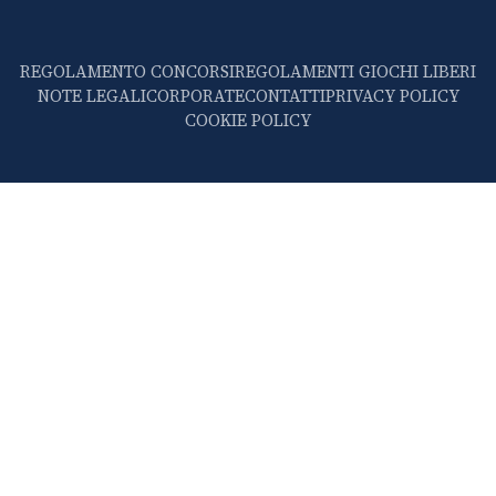
REGOLAMENTO CONCORSI
REGOLAMENTI GIOCHI LIBERI
NOTE LEGALI
CORPORATE
CONTATTI
PRIVACY POLICY
COOKIE POLICY