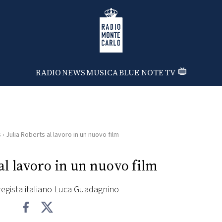
Radio Monte Carlo
RADIO
NEWS
MUSICA
BLUE NOTE
TV
s
›
Julia Roberts al lavoro in un nuovo film
 al lavoro in un nuovo film
l regista italiano Luca Guadagnino