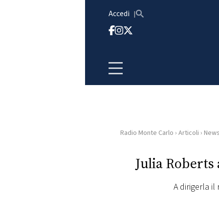
Vai al contenuto
Accedi
Radio Monte Carlo
›
Articoli
›
New
HOME
Julia Roberts
RADIO
A dirigerla i
WEB
RADIO