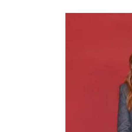
PLAYLIST
NEWS
FOTO
CONCORSI
EVENTI
VIDEO
TV
PRINCIPATO