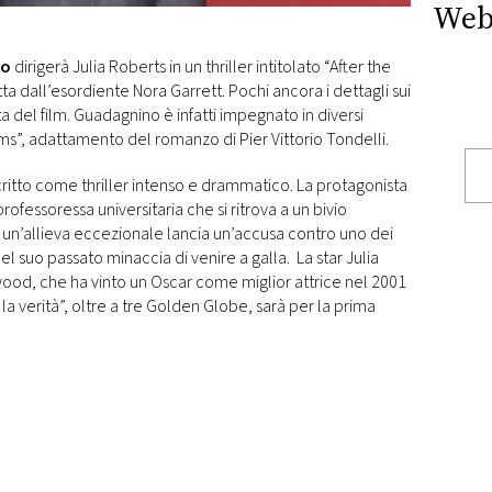
Web
no
dirigerà Julia Roberts in un thriller intitolato “After the
tta dall’esordiente Nora Garrett. Pochi ancora i dettagli sui
a del film. Guadagnino è infatti impegnato in diversi
ms”, adattamento del romanzo di Pier Vittorio Tondelli.
critto come thriller intenso e drammatico. La protagonista
professoressa universitaria che si ritrova a un bivio
un’allieva eccezionale lancia un’accusa contro uno dei
l suo passato minaccia di venire a galla. La star Julia
ywood, che ha vinto un Oscar come miglior attrice nel 2001
a verità”, oltre a tre Golden Globe, sarà per la prima