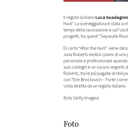
DI
MONACO
Il regista siciliano
Luca Guadagni
Hunt”. La sceneggiatura è stata scri
RMC
tempi della lavorazione e sull’uscit
CONSIGLIA
progetti, tra questi “Separate Roo
Di certo “After the Hunt” viene des
Julia Roberts vestirà i panni di una 
personale e professionale quando 
suoi colleghi e un oscuro segreto de
Roberts, tra le più pagate di Holl
con “Erin Brockovich – Forte come l
volta diretta da un regista italiano.
(foto Getty Images)
Foto