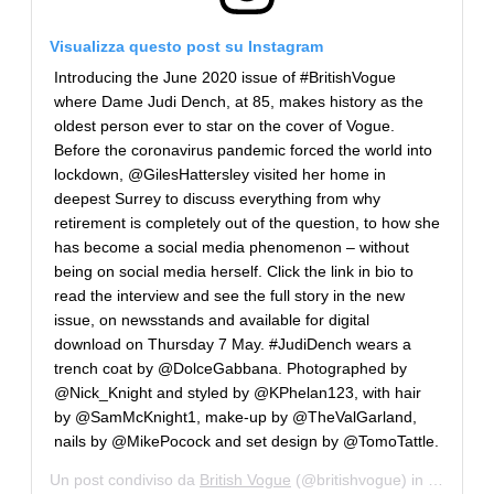
Visualizza questo post su Instagram
Introducing the June 2020 issue of #BritishVogue
where Dame Judi Dench, at 85, makes history as the
oldest person ever to star on the cover of Vogue.
Before the coronavirus pandemic forced the world into
lockdown, @GilesHattersley visited her home in
deepest Surrey to discuss everything from why
retirement is completely out of the question, to how she
has become a social media phenomenon – without
being on social media herself. Click the link in bio to
read the interview and see the full story in the new
issue, on newsstands and available for digital
download on Thursday 7 May. #JudiDench wears a
trench coat by @DolceGabbana. Photographed by
@Nick_Knight and styled by @KPhelan123, with hair
by @SamMcKnight1, make-up by @TheValGarland,
nails by @MikePocock and set design by @TomoTattle.
Un post condiviso da
British Vogue
(@britishvogue) in data:
4 M