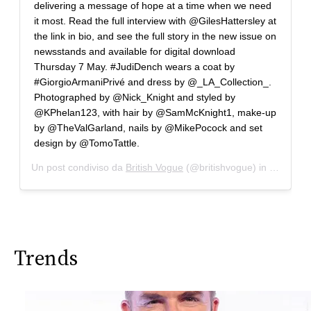
delivering a message of hope at a time when we need
it most. Read the full interview with @GilesHattersley at
the link in bio, and see the full story in the new issue on
newsstands and available for digital download
Thursday 7 May. #JudiDench wears a coat by
#GiorgioArmaniPrivé and dress by @_LA_Collection_.
Photographed by @Nick_Knight and styled by
@KPhelan123, with hair by @SamMcKnight1, make-up
by @TheValGarland, nails by @MikePocock and set
design by @TomoTattle.
Un post condiviso da
British Vogue
(@britishvogue) in data:
4 M
Trends