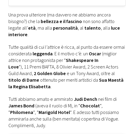
Una prova ulteriore (ma davvero ne abbiamo ancora
bisogno?) che la
bellezza e il fascino
non sono affatto
legate all’
età
, ma alla
personalità
, al
talento
, alla
luce
interiore
.
Tutte qualità di cui l’attrice è ricca, al punto da essere ormai
considerata
leggenda
. E il motivo c’è: un
Oscar
(miglior
attrice non protagonista per “
Shakespeare In
Love
“), 11 Premi BAFTA, 8 Olivier Award, 2 Screen Actors
Guild Award,
2 Golden Globe
e un Tony Award, oltre al
titolo di Dame
ottenuto per meriti artistici da
Sua Maestà
la Regina Elisabetta
.
Tutti abbiamo amato e ammirato
Judi Dench
nei film di
James Bond
(aveva il ruolo di M), in “
Chocolat
“,
“
Philomena
“, “
Marigold Hotel
“. E adesso tutti possiamo
ammirarla anche sulla (ben meritata) copertina di Vogue.
Complimenti, Judy.