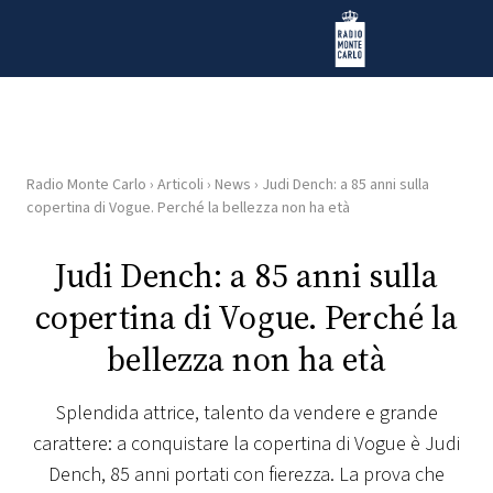
Vai al contenuto
Radio Monte Carlo
Radio Monte Carlo
›
Articoli
›
News
›
Judi Dench: a 85 anni sulla
HOME
copertina di Vogue. Perché la bellezza non ha età
RADIO
Judi Dench: a 85 anni sulla
copertina di Vogue. Perché la
WEB
RADIO
bellezza non ha età
PLAYLIST
Splendida attrice, talento da vendere e grande
carattere: a conquistare la copertina di Vogue è Judi
NEWS
Dench, 85 anni portati con fierezza. La prova che