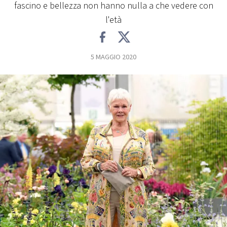
fascino e bellezza non hanno nulla a che vedere con
FOTO
l'età
CONCORSI
5 MAGGIO 2020
EVENTI
VIDEO
TV
PRINCIPATO
DI
MONACO
RMC