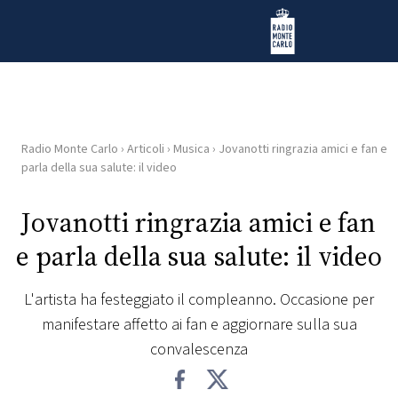
Vai al contenuto
Radio Monte Carlo
Radio Monte Carlo
›
Articoli
›
Musica
›
Jovanotti ringrazia amici e fan e
HOME
parla della sua salute: il video
RADIO
Jovanotti ringrazia amici e fan
e parla della sua salute: il video
WEB
RADIO
L'artista ha festeggiato il compleanno. Occasione per
manifestare affetto ai fan e aggiornare sulla sua
PLAYLIST
convalescenza
NEWS