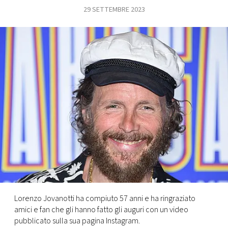
29 SETTEMBRE 2023
FOTO
CONCORSI
EVENTI
VIDEO
TV
PRINCIPATO
DI
MONACO
Lorenzo Jovanotti ha compiuto 57 anni e ha ringraziato
amici e fan che gli hanno fatto gli auguri con un video
RMC
pubblicato sulla sua pagina Instagram.