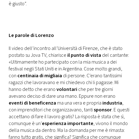
è giusto”.
Le parole di Lorenzo
Il video dell’incontro all’Università di Firenze, che è stato
postato su Jova TV, chiarisce
il punto di vista
del cantante:
«Ultimamente ho partecipato con la mia musica a dei
festival negli Stati Uniti e in Argentina. Cose molto grandi,
con
centinaia di migliaia
di persone. C’erano tantissimi
ragazzi che lavoravano e mi chiedevo chi li pagasse. Mi
hanno detto che erano
volontari
che per tre giorni
avevano deciso di dare una mano. Eppure non erano
eventi di beneficenza
ma una vera e propria
industria
,
con imprenditori che organizzavano, tanti
sponsor
. E questi
accettano di fare il lavoro gratis? La risposta è stata che sì,
comunque è un’
esperienza importante
, vivono il mondo
della musica da dentro. Ma la domanda per me è rimasta:
fanno tutto gratis, che significa? Significa che comunque