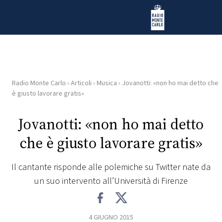
Vai al contenuto
Radio Monte Carlo
Radio Monte Carlo
›
Articoli
›
Musica
›
Jovanotti: «non ho mai detto che
HOME
è giusto lavorare gratis»
RADIO
Jovanotti: «non ho mai detto
che è giusto lavorare gratis»
WEB
RADIO
Il cantante risponde alle polemiche su Twitter nate da
un suo intervento all’Università di Firenze
PLAYLIST
NEWS
4 GIUGNO 2015