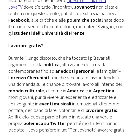
ascoltare quello che ho detto
questo è il link della
CONSIGLIA
JovaTV
dove c’è tutto l’incontro».
Jovanotti
non ci sta e
replica con queste parole, pubblicate sulla sua bacheca
Facebook
, alle critiche e alle
polemiche social
nate dopo
il suo intervento all’incontro di ieri, mercoledì 3 giugno, con
gli
studenti dell’Università di Firenze
.
Lavorare gratis?
Durante il lungo discorso, che ha toccato i più svariati
argomenti – dalla
politica
, alla visione della realtà
contemporanea fino ad
aneddoti personali
e famigliari –
Lorenzo Cherubini
ha anche raccontato, rispondendo a
una domanda sulle chance di trovare lavoro all’interno del
mondo culturale
, di come in
America
e in
Argentina
molti giovani, pur di vivere un’esperienza elettrizzante e
coinvolgente in
eventi musicali
internazionali di enorme
portata, decidano di fare i volontari e di
lavorare gratis
.
Apriti cielo: queste parole hanno innescato una vera e
propria
polemica su Twitter
perché molti utenti hanno
tradotto il Jova-pensiero in un: “Per Jovanotti lavorare gratis