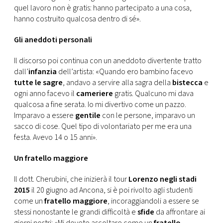
quel lavoro non è gratis: hanno partecipato a una cosa,
hanno costruito qualcosa dentro di sé».
Gli aneddoti personali
Il discorso poi continua con un aneddoto divertente tratto
dall’
infanzia
dell’artista: «Quando ero bambino facevo
tutte le sagre
, andavo a servire alla sagra della
bistecca
e
ogni anno facevo il
cameriere
gratis. Qualcuno mi dava
qualcosa a fine serata. Io mi divertivo come un pazzo.
Imparavo a essere
gentile
con le persone, imparavo un
sacco di cose. Quel tipo di volontariato per me era una
festa. Avevo 14 o 15 anni».
Un fratello maggiore
Il dott. Cherubini, che inizierà il tour
Lorenzo negli stadi
2015
il 20 giugno ad Ancona, si è poi rivolto agli studenti
come un
fratello maggiore
, incoraggiandoli a essere se
stessi nonostante le grandi difficoltà e
sfide
da affrontare ai