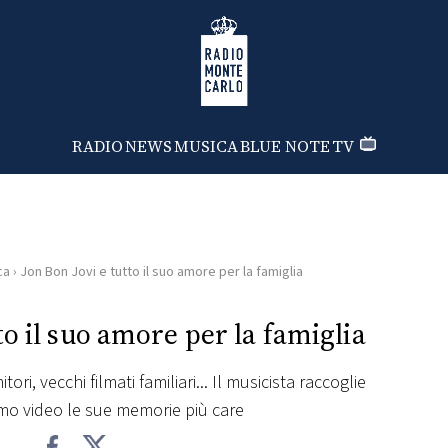
Radio Monte Carlo
RADIO
NEWS
MUSICA
BLUE NOTE
TV
ca
›
Jon Bon Jovi e tutto il suo amore per la famiglia
to il suo amore per la famiglia
tori, vecchi filmati familiari... Il musicista raccoglie
imo video le sue memorie più care