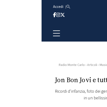
Vai al contenuto
Accedi
Radio Monte Carlo
›
Articoli
›
Musi
HOME
Jon Bon Jovi e tut
RADIO
Ricordi d'infanzia, foto dei geni
WEB
in un belliss
RADIO