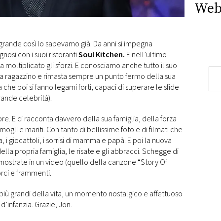
Web
grande così lo sapevamo già. Da anni si impegna
gnosi con i suoi ristoranti
Soul Kitchen.
E nell’ultimo
moltiplicato gli sforzi. E conosciamo anche tutto il suo
a ragazzino e rimasta sempre un punto fermo della sua
che poi si fanno legami forti, capaci di superare le sfide
rande celebrità).
re. E ci racconta davvero della sua famiglia, della forza
a mogli e mariti. Con tanto di bellissime foto e di filmati che
, i giocattoli, i sorrisi di mamma e papà. E poi la nuova
lla propria famiglia, le risate e gli abbracci. Schegge di
mostrate in un video (quello della canzone “Story Of
rci e frammenti.
i più grandi della vita, un momento nostalgico e affettuoso
i d’infanzia. Grazie, Jon.