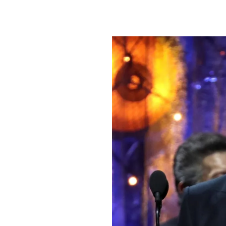
PLAYLIST
NEWS
FOTO
CONCORSI
EVENTI
VIDEO
TV
PRINCIPATO