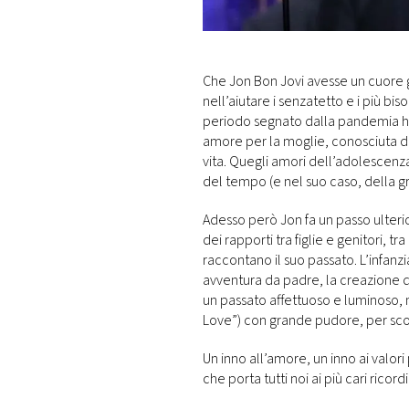
DI
MONACO
RMC
Che Jon Bon Jovi avesse un cuore 
CONSIGLIA
nell’aiutare i senzatetto e i più biso
periodo segnato dalla pandemia ha 
amore per la moglie, conosciuta d
vita. Quegli amori dell’adolescenza 
del tempo (e nel suo caso, della g
Adesso però Jon fa un passo ulterio
dei rapporti tra figlie e genitori, tr
raccontano il suo passato. L’infanzia
avventura da padre, la creazione de
un passato affettuoso e luminoso, 
Love”) con grande pudore, per sco
Un inno all’amore, un inno ai valor
che porta tutti noi ai più cari ricord