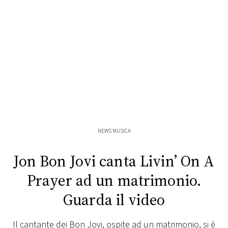
FOTO
CONCORSI
EVENTI
VIDEO
NEWS MUSICA
TV
Jon Bon Jovi canta Livin’ On A
PRINCIPATO
Prayer ad un matrimonio.
DI
MONACO
Guarda il video
RMC
Il cantante dei Bon Jovi, ospite ad un matrimonio, si è