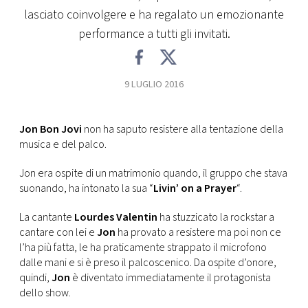
CONSIGLIA
lasciato coinvolgere e ha regalato un emozionante
performance a tutti gli invitati.
9 LUGLIO 2016
Jon Bon Jovi
non ha saputo resistere alla tentazione della
musica e del palco.
Jon era ospite di un matrimonio quando, il gruppo che stava
suonando, ha intonato la sua “
Livin’ on a Prayer
“.
La cantante
Lourdes Valentin
ha stuzzicato la rockstar a
cantare con lei e
Jon
ha provato a resistere ma poi non ce
l’ha più fatta, le ha praticamente strappato il microfono
dalle mani e si è preso il palcoscenico. Da ospite d’onore,
quindi,
Jon
è diventato immediatamente il protagonista
dello show.