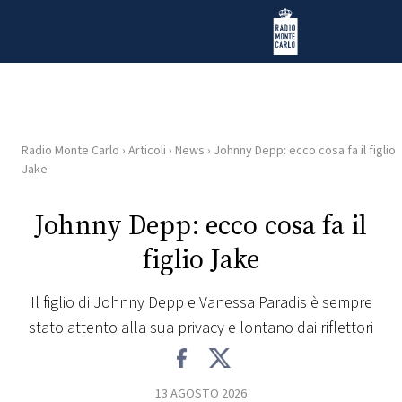
Vai al contenuto
Radio Monte Carlo
Radio Monte Carlo
›
Articoli
›
News
›
Johnny Depp: ecco cosa fa il figlio
HOME
Jake
RADIO
Johnny Depp: ecco cosa fa il
figlio Jake
WEB
RADIO
Il figlio di Johnny Depp e Vanessa Paradis è sempre
stato attento alla sua privacy e lontano dai riflettori
PLAYLIST
NEWS
13 AGOSTO 2026