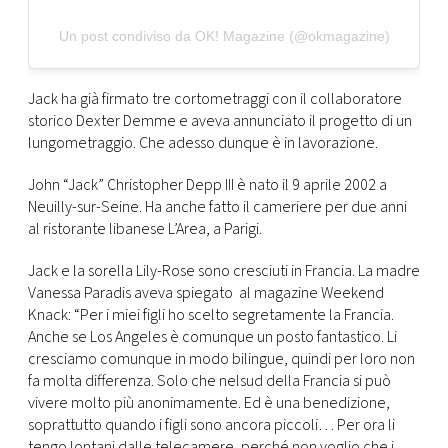
Un post condiviso da OK! Magazine (@okmagazine)
Jack ha già firmato tre cortometraggi con il collaboratore
storico Dexter Demme e aveva annunciato il progetto di un
lungometraggio. Che adesso dunque è in lavorazione.
John “Jack” Christopher Depp III è nato il 9 aprile 2002 a
Neuilly-sur-Seine. Ha anche fatto il cameriere per due anni
al ristorante libanese L’Area, a Parigi.
Jack e la sorella Lily-Rose sono cresciuti in Francia. La madre
Vanessa Paradis aveva spiegato al magazine Weekend
Knack: “Per i miei figli ho scelto segretamente la Francia.
Anche se Los Angeles è comunque un posto fantastico. Li
cresciamo comunque in modo bilingue, quindi per loro non
fa molta differenza. Solo che nelsud della Francia si può
vivere molto più anonimamente. Ed è una benedizione,
soprattutto quando i figli sono ancora piccoli… Per ora li
tengo lontani dalle telecamere, perché non voglio che i