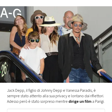
FOTO
CONCORSI
EVENTI
VIDEO
TV
PRINCIPATO
DI
Jack Depp, il figlio di Johnny Depp e Vanessa Paradis, è
MONACO
sempre stato attento alla sua privacy e lontano dai riflettori.
Adesso però è stato sorpreso mentre
dirige un film
a Parigi.
RMC