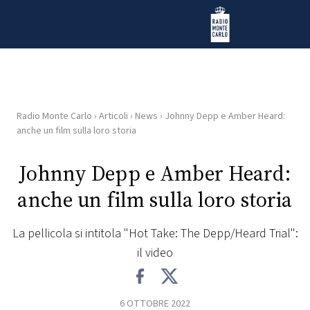
Vai al contenuto
Radio Monte Carlo
Radio Monte Carlo
›
Articoli
›
News
›
Johnny Depp e Amber Heard:
HOME
anche un film sulla loro storia
RADIO
Johnny Depp e Amber Heard:
anche un film sulla loro storia
WEB
RADIO
La pellicola si intitola "Hot Take: The Depp/Heard Trial":
il video
PLAYLIST
NEWS
6 OTTOBRE 2022