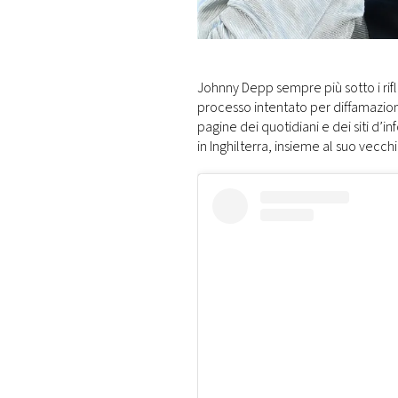
DI
MONACO
RMC
Johnny Depp sempre più sotto i rifl
CONSIGLIA
processo intentato per diffamazio
pagine dei quotidiani e dei siti d’in
in Inghilterra, insieme al suo vecch