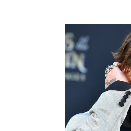
PLAYLIST
NEWS
FOTO
CONCORSI
EVENTI
VIDEO
TV
PRINCIPATO