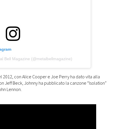
tagram
tal Bell Magazine (@metalbellmagazine)
 2012, con Alice Cooper e Joe Perry ha dato vita alla
n Jeff Beck, Johnny ha pubblicato la canzone “Isolation”
 John Lennon.