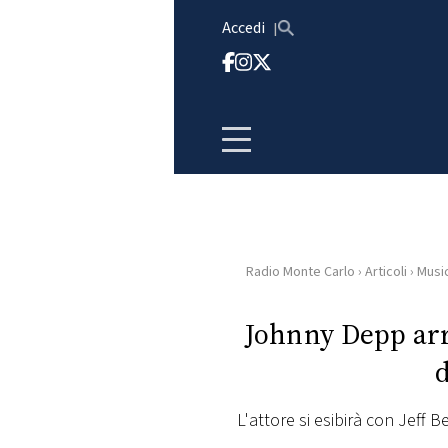
Vai al contenuto
Accedi
Radio Monte Carlo
›
Articoli
›
Musi
HOME
Johnny Depp arri
RADIO
WEB
RADIO
L'attore si esibirà con Jeff B