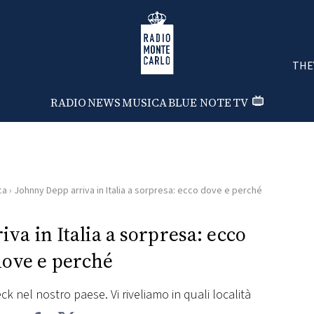
Radio Monte Carlo
THE
RADIO
NEWS
MUSICA
BLUE NOTE
TV
ca
›
Johnny Depp arriva in Italia a sorpresa: ecco dove e perché
va in Italia a sorpresa: ecco
dove e perché
eck nel nostro paese. Vi riveliamo in quali località