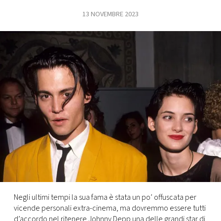
13 NOVEMBRE 2023
FOTO
CONCORSI
EVENTI
VIDEO
TV
PRINCIPATO
DI
MONACO
Negli ultimi tempi la sua fama è stata un po’ offuscata per
vicende personali extra-cinema, ma dovremmo essere tutti
RMC
d’accordo nel ritenere Johnny Depp una delle grandi star di