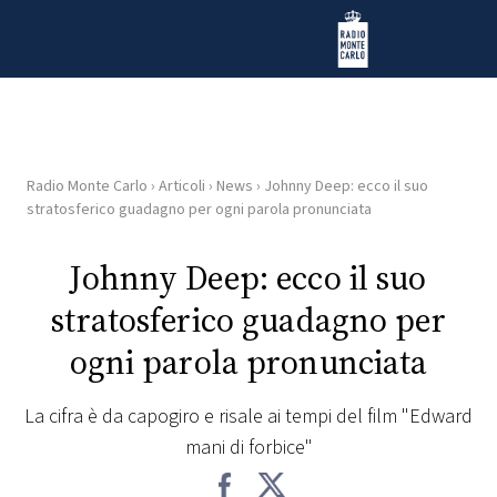
Vai al contenuto
Radio Monte Carlo
Radio Monte Carlo
›
Articoli
›
News
›
Johnny Deep: ecco il suo
HOME
stratosferico guadagno per ogni parola pronunciata
RADIO
Johnny Deep: ecco il suo
stratosferico guadagno per
WEB
RADIO
ogni parola pronunciata
PLAYLIST
La cifra è da capogiro e risale ai tempi del film "Edward
mani di forbice"
NEWS