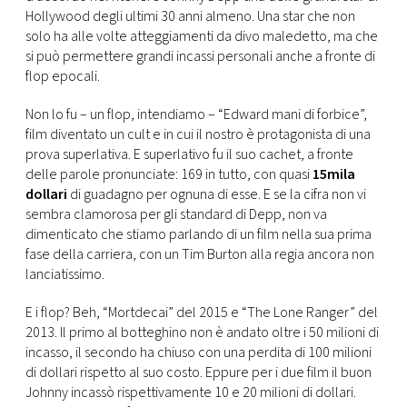
CONSIGLIA
Hollywood degli ultimi 30 anni almeno. Una star che non
solo ha alle volte atteggiamenti da divo maledetto, ma che
si può permettere grandi incassi personali anche a fronte di
flop epocali.
Non lo fu – un flop, intendiamo – “Edward mani di forbice”,
film diventato un cult e in cui il nostro è protagonista di una
prova superlativa. E superlativo fu il suo cachet, a fronte
delle parole pronunciate: 169 in tutto, con quasi
15mila
dollari
di guadagno per ognuna di esse. E se la cifra non vi
sembra clamorosa per gli standard di Depp, non va
dimenticato che stiamo parlando di un film nella sua prima
fase della carriera, con un Tim Burton alla regia ancora non
lanciatissimo.
E i flop? Beh, “Mortdecai” del 2015 e “The Lone Ranger” del
2013. Il primo al botteghino non è andato oltre i 50 milioni di
incasso, il secondo ha chiuso con una perdita di 100 milioni
di dollari rispetto al suo costo. Eppure per i due film il buon
Johnny incassò rispettivamente 10 e 20 milioni di dollari.