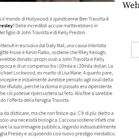
Web
 il mondo di Hollywood: il quindicenne Ben Travolta è
Presley
? Delle incredibili accuse metterebbero in
el figlio di John Travolta e di Kelly Preston.
enuti in esclusiva dal Daily Mail, una causa intentata
Brigitte Kruse e Kevin Fialko, sostiene che Riley Keough,
e, avrebbe donato i propri ovuli a John Travolta e Kelly
poca e di un compenso tra i 10mila e i 20mila dollari. La
Michael Lockwood, ex marito di Lisa Marie. A quanto pare,
concepire e inizialmente avrebbe pensato agli ovuli della
bbe rifiutato, perché la donna in passato era dipendente
he ciò potesse ripercuotersi sul feto. Alla fine si sarebbe
o l’offerta della famiglia Travolta.
a districare, ma che non finisce qui. C’è di più: dietro a
solo una necessità biologica. L’accusa sostiene infatti che
ciare la sua immagine pubblica, legando indissolubilmente
iglia Presley e acquisendo così nuovo prestigio mediatico.