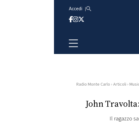
Vai al contenuto
Accedi
Radio Monte Carlo
›
Articoli
›
Musi
HOME
John Travolta:
RADIO
Il ragazzo sa
WEB
RADIO