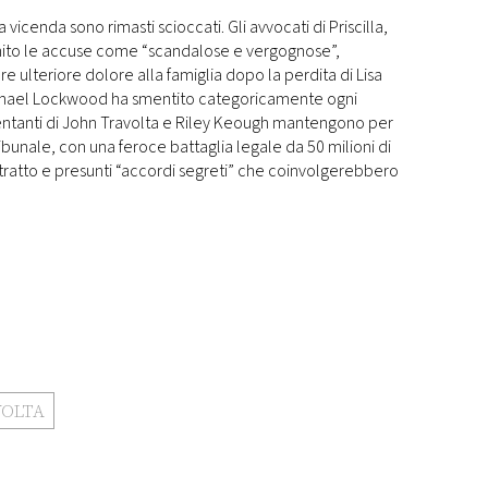
a vicenda sono rimasti scioccati. Gli avvocati di Priscilla,
inito le accuse come “scandalose e vergognose”,
re ulteriore dolore alla famiglia dopo la perdita di Lisa
ichael Lockwood ha smentito categoricamente ogni
ntanti di John Travolta e Riley Keough mantengono per
tribunale, con una feroce battaglia legale da 50 milioni di
ntratto e presunti “accordi segreti” che coinvolgerebbero
VOLTA