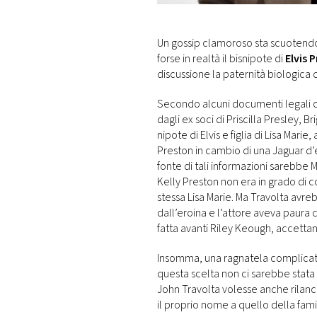
DI
MONACO
Un gossip clamoroso sta scuotendo
forse in realtà il bisnipote di
Elvis 
RMC
discussione la paternità biologica d
CONSIGLIA
Secondo alcuni documenti legali ott
dagli ex soci di Priscilla Presley, 
nipote di Elvis e figlia di Lisa Mari
Preston in cambio di una Jaguar d’e
fonte di tali informazioni sarebbe 
Kelly Preston non era in grado di 
stessa Lisa Marie. Ma Travolta avre
dall’eroina e l’attore aveva paura c
fatta avanti Riley Keough, accettand
Insomma, una ragnatela complicata d
questa scelta non ci sarebbe stata 
John Travolta volesse anche rilan
il proprio nome a quello della fam