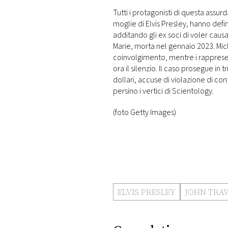
Tutti i protagonisti di questa assurd
moglie di Elvis Presley, hanno def
additando gli ex soci di voler causa
Marie, morta nel gennaio 2023. M
coinvolgimento, mentre i rapprese
ora il silenzio. Il caso prosegue in 
dollari, accuse di violazione di co
persino i vertici di Scientology.
(foto Getty Images)
ELVIS PRESLEY
JOHN TRA