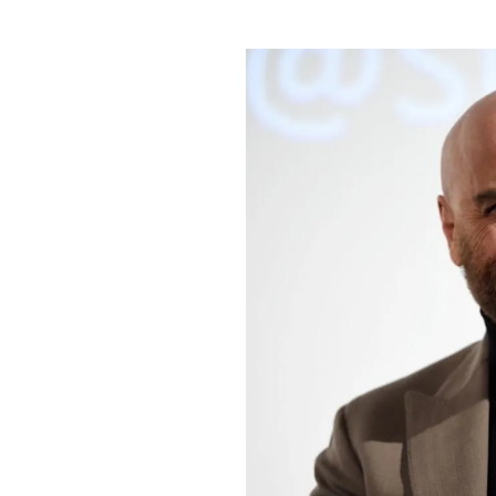
PLAYLIST
NEWS
FOTO
CONCORSI
EVENTI
VIDEO
TV
PRINCIPATO