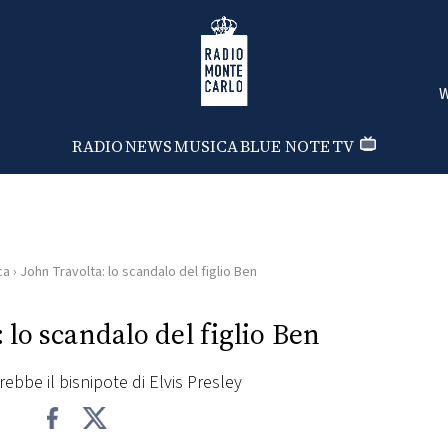
Radio Monte Carlo
W
RADIO
NEWS
MUSICA
BLUE NOTE
TV
ca
›
John Travolta: lo scandalo del figlio Ben
 lo scandalo del figlio Ben
rebbe il bisnipote di Elvis Presley