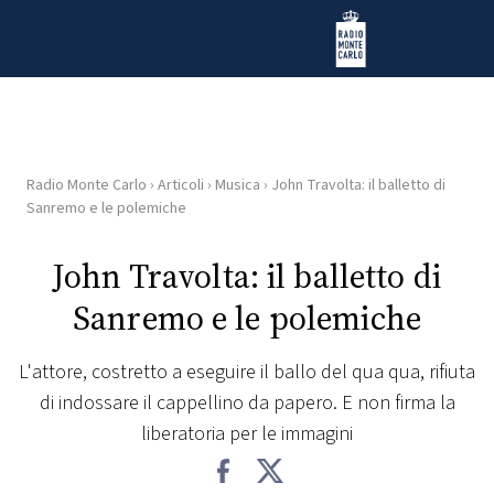
Vai al contenuto
Radio Monte Carlo
Radio Monte Carlo
›
Articoli
›
Musica
›
John Travolta: il balletto di
HOME
Sanremo e le polemiche
RADIO
John Travolta: il balletto di
Sanremo e le polemiche
WEB
RADIO
L'attore, costretto a eseguire il ballo del qua qua, rifiuta
di indossare il cappellino da papero. E non firma la
PLAYLIST
liberatoria per le immagini
NEWS