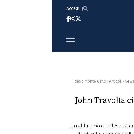
Vai al contenuto
Accedi
Radio Monte Carlo
›
Articoli
›
New
HOME
John Travolta c
RADIO
WEB
RADIO
Un abbraccio che deve valere p