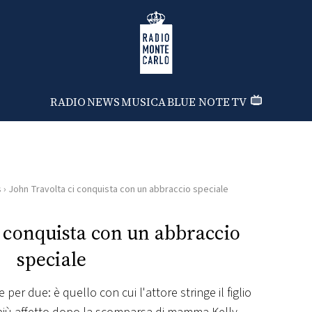
Radio Monte Carlo
RADIO
NEWS
MUSICA
BLUE NOTE
TV
s
›
John Travolta ci conquista con un abbraccio speciale
i conquista con un abbraccio
speciale
er due: è quello con cui l'attore stringe il figlio