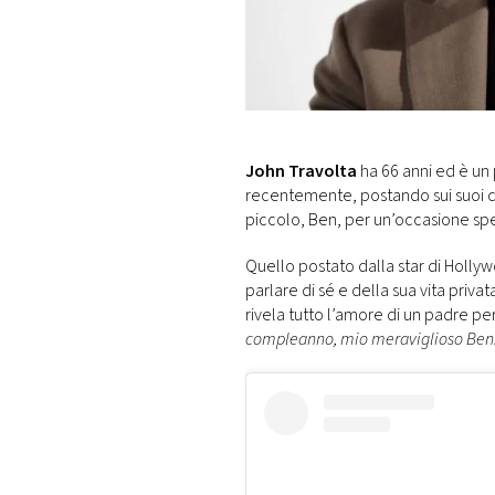
DI
MONACO
RMC
CONSIGLIA
John Travolta
ha 66 anni ed è un
recentemente, postando sui suoi can
piccolo, Ben, per un’occasione spe
Quello postato dalla star di Holly
parlare di sé e della sua vita privat
rivela tutto l’amore di un padre per i
compleanno, mio meraviglioso Ben. 