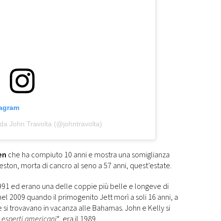
tagram
da John Travolta (@johntravolta)
en
che ha compiuto 10 anni e mostra una somiglianza
ston, morta di cancro al seno a 57 anni, quest’estate.
1991 ed erano una delle coppie più belle e longeve di
l 2009 quando il primogenito Jett morì a soli 16 anni, a
 si trovavano in vacanza alle Bahamas. John e Kelly si
i esperti americani
“, era il 1989.