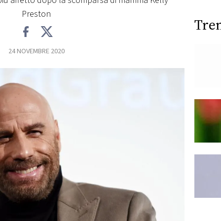
 più affetto dopo la scomparsa di mamma Kelly
Preston
Tre
24 NOVEMBRE 2020