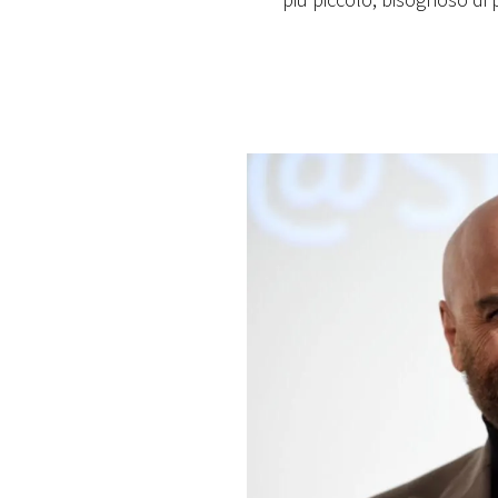
più piccolo, bisognoso di
PLAYLIST
NEWS
FOTO
CONCORSI
EVENTI
VIDEO
TV
PRINCIPATO