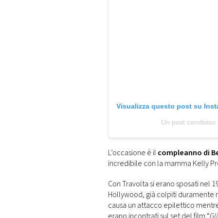
Visualizza questo post su Ins
Un post condiviso 
L’occasione è il
compleanno di B
incredibile con la mamma Kelly Pre
Con Travolta si erano sposati nel 
Hollywood, già colpiti duramente ne
causa un attacco epilettico mentre
erano incontrati sul set del film “
Gl