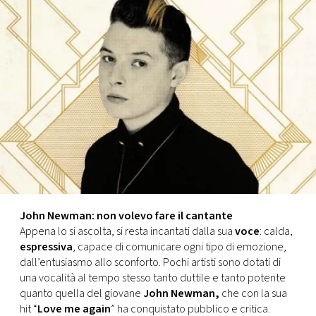
FOTO
CONCORSI
EVENTI
VIDEO
TV
John Newman: non volevo fare il cantante
Appena lo si ascolta, si resta incantati dalla sua
voce
: calda,
PRINCIPATO
espressiva
, capace di comunicare ogni tipo di emozione,
DI
dall’entusiasmo allo sconforto. Pochi artisti sono dotati di
MONACO
una vocalità al tempo stesso tanto duttile e tanto potente
quanto quella del giovane
John Newman,
che con la sua
RMC
hit “
Love me again
” ha conquistato pubblico e critica.