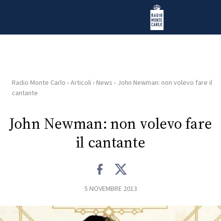
Vai al contenuto
Radio Monte Carlo
Radio Monte Carlo
›
Articoli
›
News
›
John Newman: non volevo fare il
HOME
cantante
RADIO
John Newman: non volevo fare
il cantante
WEB
RADIO
PLAYLIST
5 NOVEMBRE 2013
NEWS