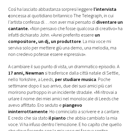
CONSIGLIA
Così ha lasciato abbastanza sorpresi leggere
l’intervista
c
oncessa al quotidiano britannico The Telegraph, in cui
l’artista confessa di… non aver mai pensato di
diventare un
cantante.
«Non pensavo che fosse qualcosa di creativo» ha
infatti dichiarato John. «Avrei preferito essere
un
compositore, un dj, un produttore
. La mia voce mi
serviva solo per mettere giù una demo, una melodia, ma
non credevo potesse essere espressiva».
A cambiare il suo punto di vista, un drammatico episodio. A
17 anni, Newman
si trasferisce dalla città natale di Settle,
nello Yorkshire, a Leeds,
per studiare musica
. Poche
settimane dopo il suo arrivo, due dei suoi amici più cari
morirono purtroppo in un incidente stradale. «Mi ritrovai a
urlare il nome dei miei amici nel monolocale di Leeds che
avevo affittato. Ero seduto e
piangevo
ininterrottamente
. Ho cominciato a scrivere e a cantare.
E credo che sia stato
il pianto
che abbia cambiato la mia
voce. Vi ha infuso dentro l’emozione. E ho capito che quello