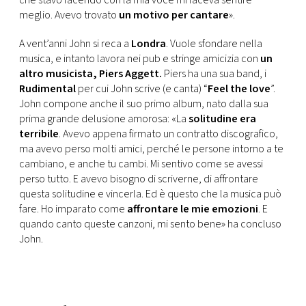
che stavo facendo con la mia voce mi faceva sentire
meglio. Avevo trovato
un motivo per cantare
».
A vent’anni John si reca a
Londra
. Vuole sfondare nella
musica, e intanto lavora nei pub e stringe amicizia con
un
altro musicista, Piers Aggett.
Piers ha una sua band, i
Rudimental
per cui John scrive (e canta) “
Feel the love
”.
John compone anche il suo primo album, nato dalla sua
prima grande delusione amorosa: «La
solitudine era
terribile
. Avevo appena firmato un contratto discografico,
ma avevo perso molti amici, perché le persone intorno a te
cambiano, e anche tu cambi. Mi sentivo come se avessi
perso tutto. E avevo bisogno di scriverne, di affrontare
questa solitudine e vincerla. Ed è questo che la musica può
fare. Ho imparato come
affrontare le mie emozioni
. E
quando canto queste canzoni, mi sento bene» ha concluso
John.